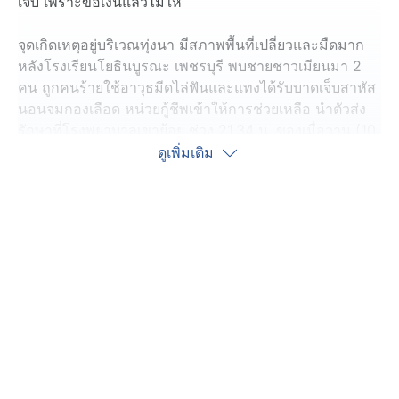
เจ็บ เพราะขอเงินแล้วไม่ให้
จุดเกิดเหตุอยู่บริเวณทุ่งนา มีสภาพพื้นที่เปลี่ยวและมืดมาก
หลังโรงเรียนโยธินบูรณะ เพชรบุรี พบชายชาวเมียนมา 2
คน ถูกคนร้ายใช้อาวุธมีดไล่ฟันและแทงได้รับบาดเจ็บสาหัส
นอนจมกองเลือด หน่วยกู้ชีพเข้าให้การช่วยเหลือ นำตัวส่ง
รักษาที่โรงพยาบาลเขาย้อย ช่วง 21.34 น. ของเมื่อวาน (10
พ.ค.)
ดูเพิ่มเติม
ตำรวจ สภ.เขาย้อย ไปตรวจสอบทราบว่า ก่อนเกิดเหตุผู้บาด
เจ็บกำลังนั่งดื่มเบียร์-ชมวิวธรรมชาติข้างเถียงนา ระหว่าง
นั้นผู้ก่อเหตุเป็นชายวัยรุ่น 1 คน ขี่รถจักรยานยนต์ ฮอนด้า
เวฟ 100 สภาพเก่าสีแดง ไม่ทราบหมายเลขทะเบียน มาจอด
ที่ข้างเถียงนาและเอ่ยปากขอเงิน
แต่ผู้บาดเจ็บทั้งสองคนได้บอกปฏิเสธไม่ให้ ผู้ก่อเหตุจึงชัก
อาวุธมีดที่เตรียมมา บุกเข้าฟันและแทงจนทั้งสองคนต้อง
กระโดดหนีตาย ไปคนละทิศละทาง หลังก่อเหตุแล้ว วัยรุ่น
ชายได้อาศัยความมืดขี่รถจักรยานยนต์หลบหนีไป