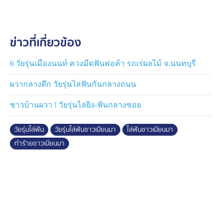
ขณะนี้ ตำรวจอยู่ระหว่างปูพรมค้นหา ไล่ตรวจสอบภาพจาก
กล้องวงจรปิดตามถนนเส้นทางใกล้เคียง ที่คาดว่าผู้ก่อเหตุจะ
ข่าวที่เกี่ยวข้อง
ขี่รถผ่าน เพื่อติดตามตัวมาดำเนินคดีตามกฎหมาย
6 วัยรุ่นเมืองนนท์ ควงมีดฟันพ่อค้า รถเร่ผลไม้ จ.นนทบุรี
ผวากลางดึก วัยรุ่นไล่ฟันกันกลางถนน
ชาวบ้านผวา ! วัยรุ่นไล่ยิง-ฟันกลางซอย
วัยรุ่นไล่ฟัน
วัยรุ่นไล่ฟันชาวเมียนมา
ไล่ฟันชาวเมียนมา
ทำร้ายชาวเมียนมา