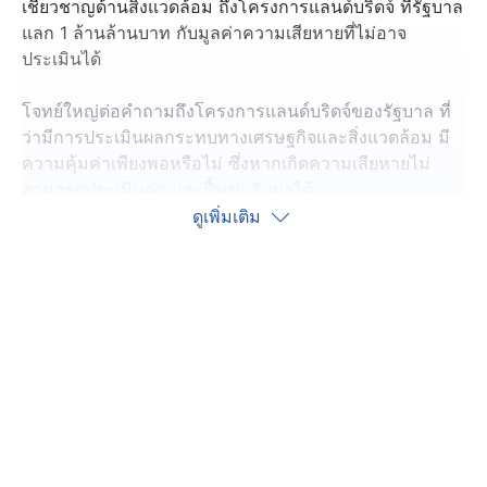
เชี่ยวชาญด้านสิ่งแวดล้อม ถึงโครงการแลนด์บริดจ์ ที่รัฐบาล
แลก 1 ล้านล้านบาท กับมูลค่าความเสียหายที่ไม่อาจ
ประเมินได้
โจทย์ใหญ่ต่อคำถามถึงโครงการแลนด์บริดจ์ของรัฐบาล ที่
ว่ามีการประเมินผลกระทบทางเศรษฐกิจและสิ่งแวดล้อม มี
ความคุ้มค่าเพียงพอหรือไม่ ซึ่งหากเกิดความเสียหายไม่
สามารถประเมินค่า และฟื้นฟูกลับมาได้
ดูเพิ่มเติม
ปี 2565 ศูนย์มรดกโลกรับข้อเสนอ แหล่งอนุรักษ์ทะเล
อันดามัน เข้าสู่บัญชีรายชื่อเบื้องต้น มีการศึกษาพื้นที่
รวบรวมไว้ ทั้งป่าชายเลน จังหวัดระนอง กลุ่มเกาะใกล้
ชายฝั่ง ปากน้ำกะเปอร์ รวมถึงแหล่งปะการังหมู่เกาะสุรินทร์
สิมิลัน และแหล่งวางไข่ของเต่าทะเล ซึ่งจัดเป็นพื้นที่ที่มี
ระบบนิเวศที่ดีที่สุด
หลังเสนอพื้นที่อนุรักษ์ต่อคณะกรรมการมรดกโลก จนถึง
ตอนนี้ยังไม่ได้เสนอรายงานฉบับเต็ม ซึ่งไม่ได้ยื่นเสนอมา
แล้ว 3 ปี