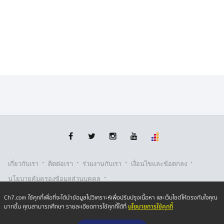
·
·
·
·
เกี่ยวกับเรา
ติตต่อเรา
ร่วมงานกับเรา
เงื่อนไขและข้อตกลง
·
นโยบายคุ้มครองข้อมูลส่วนบุคคล
·
·
นโยบายคุ้มครองข้อมูลส่วนบุคคล (ออนไลน์)
นโยบายคุกกี้
Ch7.com ใช้คุกกี้เพื่อที่จะได้นำข้อมูลไปวิเคราะห์เพื่อปรับปรุงเนื้อหา และเว็บไซต์ให้ตรงกับใจคุณ
นโยบายการใช้คุกกี้
มากขึ้น คุณสามารถศึกษา รายละเอียดการใช้คุกกี้ได้ที่
รับเรื่องร้องเรียน