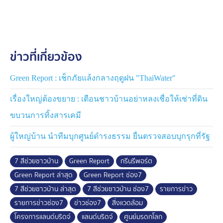
ข่าวที่เกี่ยวข้อง
Green Report : เช็กภัยแล้งกลางฤดูฝน "ThaiWater"
เรื่องใหญ่ต้องขยาย : เตือนชาวบ้านอย่าหลงเชื่อให้เช่าที่ดิน
ขบวนการทิ้งสารเคมี
ผู้ใหญ่บ้าน นำทีมบุกศูนย์ดำรงธรรม ยื่นตรวจสอบบุกรุกที่รัฐ
7 สีช่วยชาวบ้าน
Green Report
กรีนรีพอร์ต
Green Report ล่าสุด
Green Report ช่อง7
7 สีช่วยชาวบ้าน ล่าสุด
7 สีช่วยชาวบ้าน ช่อง7
รายการข่าว
รายการข่าวช่อง7
ข่าวช่อง7
สิ่งแวดล้อม
โครงการแลนด์บริดจ์
แลนด์บริดจ์
ศูนย์มรดกโลก