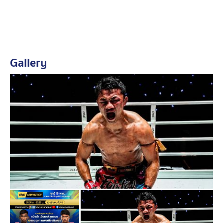
จนผมแอบน้อยใจ คิดว่าเรามาผิดรายการหรือเปล่า
(หัวเราะ) แต่พอเริ่มแลกกันจริง แฟนมวยก็เชียร์สนั่นเหมือน
เดิม ผมเชื่อว่าไฟต์นี้ทุกคนน่าจะจำผมได้มากขึ้นแล้วครับ”
“ไฟต์นี้ผมเตรียมอาวุธแปลกใหม่มาเยอะ รับรองมีเซอร์ไพรส์
Gallery
แน่นอน และในเมื่อ สมิงดำ ท้าให้ยืนแลกกลางเวที ผมก็
พร้อมรับคำท้า เพราะแผนของผมคือเดินบู๊อยู่แล้ว ผมจะทุ่ม
สุดตัวเพื่อเอาชนะ สมิงดำ ให้ได้ และพิสูจน์ว่าผมพร้อมกลับ
มาเป็นนักชกระดับแถวหน้าอีกครั้งครับ”