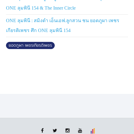
“สมิงดำ เป็นนักชกที่เก่งมาก ฟอร์มกำลังแรงและมั่นใจ ผม
ONE ลุมพินี 154 & The Inner Circle
ติดตามดูเขามาตลอดและเห็นการพัฒนาชัดเจน จากเดิมที่
ONE ลุมพินี : สมิงดำ เอ็นเอฟ.ลูกสวน ชน ยอดภูผา เพชร
เน้นหมัดกับความอึด ตอนนี้กลายเป็นมวยครบเครื่อง มีลูกล่อ
ลูกชนมากขึ้น และมีการป้องกันตัวดีขึ้นเยอะครับ”
เกียรติเพชร ศึก ONE ลุมพินี 154
“จุดแข็งของเขาคือความอึดถึกทนก็จริง แต่ไฟต์นี้เขาต้อง
ยอดภูผา เพชรเกียรติเพชร
ขยับขึ้นมาชกในพิกัด 138 ป. ต้องรอดูว่าเขาจะทนอาวุธของ
ผมที่ชกในพิกัด 145 ป. เป็นประจำไหวไหม ส่วนตัวผมมั่นใจ
ว่ารับอาวุธเขาได้ เพราะเคยชินกับแรงปะทะจากคู่ชกที่ตัว
ใหญ่กว่านี้มาแล้วครับ”
ศึก
ONE ลุมพินี 154
จองบัตรเข้าชมในสนามได้ทาง THAI
TICKET MAJOR สำหรับผู้ชมทางบ้าน สามารถรับชมการ
ถ่ายทอดสด ตั้งแต่เวลา 20.30 น. ผ่านช่อง 7HD กด 35