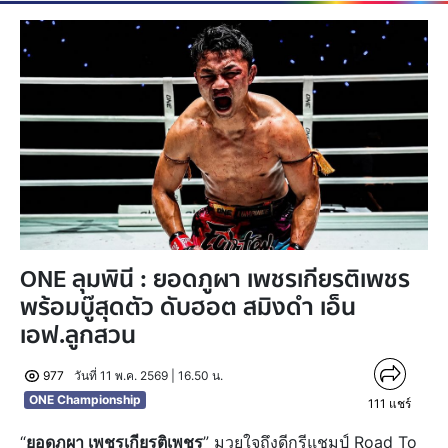
ONE ลุมพินี : ยอดภูผา เพชรเกียรติเพชร
พร้อมบู๊สุดตัว ดับฮอต สมิงดำ เอ็น
เอฟ.ลูกสวน
977
วันที่ 11 พ.ค. 2569 | 16.50 น.
ONE Championship
111
แชร์
“
ยอดภูผา เพชรเกียรติเพชร
” มวยใจถึงดีกรีแชมป์ Road To