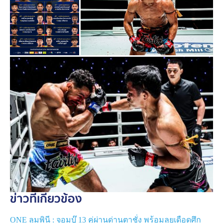
อีกหนึ่งสาเหตุที่ทำให้ “
ยอดภูผา เพชรเกียรติเพชร
” มีความ
มั่นใจว่าจะสามารถเก็บชัยชนะได้ เนื่องจากไฟต์นี้ “
สมิงดำ
เอ็นเอฟ.ลูกสวน
” จะขยับขึ้นมาชกในพิกัด 138 ป. ต่างจาก
ข่าวที่เกี่ยวข้อง
ตนที่ชกในรุ่นแบนตัมเวตมาตลอด ซึ่งเจ้าตัวเชื่อว่าจะ
สามารถกุมความได้เปรียบเรื่องแรงปะทะได้อย่างชัดเจน
ONE ลุมพินี : จอมบู๊ 13 คู่ผ่านด่านตาชั่ง พร้อมลุยเดือดศึก