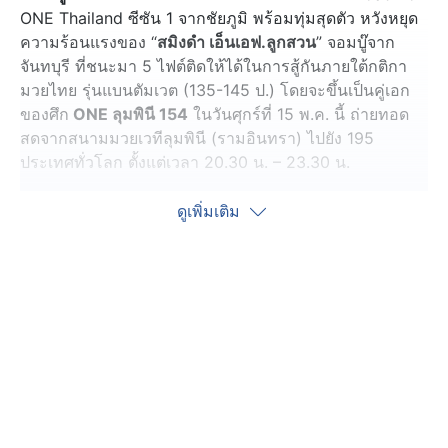
ONE Thailand ซีซัน 1 จากชัยภูมิ พร้อมทุ่มสุดตัว หวังหยุด
ความร้อนแรงของ “
สมิงดำ เอ็นเอฟ.ลูกสวน
” จอมบู๊จาก
จันทบุรี ที่ชนะมา 5 ไฟต์ติดให้ได้ในการสู้กันภายใต้กติกา
มวยไทย รุ่นแบนตัมเวต (135-145 ป.) โดยจะขึ้นเป็นคู่เอก
ของศึก
ONE ลุมพินี 154
ในวันศุกร์ที่ 15 พ.ค. นี้ ถ่ายทอด
สดจากสนามมวยเวทีลุมพินี (รามอินทรา) ไปยัง 195
ประเทศทั่วโลก ตั้งแต่เวลา 20.30 น. – 23.30 น.
“
ยอดภูผา เพชรเกียรติเพชร
” ได้รับเสียงเชียร์จากแฟนมวย
ดูเพิ่มเติม
อย่างล้นหลามจากผลงานล่าสุดที่สลัดอาการบาดเจ็บกลับมา
ขึ้นสังเวียนในรอบเกือบ 2 ปี และเอาชนะ “อดัม เบนวาร์
วาร์” จากโมร็อกโกไปแบบสุดมันด้วยคะแนนเอกฉันท์ในศึก
ONE ลุมพินี 144 เมื่อเดือน ก.พ.ที่ผ่านมา โดยไฟต์นี้เจ้าตัว
ประกาศชัดพร้อมทุ่มสุดแรงเกิด เพื่อสานต่อชัยชนะและทำ
ฟอร์มกลับขึ้นไปเป็นดาวเด่นประจำรายการอีกครั้ง
“ไฟต์ล่าสุดตอนผมเดินเข้าสนาม บรรยากาศแตกต่างไปมาก
เมื่อก่อนคนจะเฮกันลั่นตอนผมปรากฏตัว แต่รอบนี้เงียบกริบ