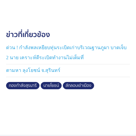
ตามแนวชายแดนไทย-กัมพูชา และขาดการติดต่อไปนานถึง
2 สัปดาห์ ยอมรับว่าการหายตัวไปของสามี ทำให้คนใน
ครอบครัวกังวลใจมาก แต่หลังจากที่หน่วยงานทหาร และ
เจ้าหน้าที่ที่เกี่ยวข้อง ลงพื้นให้ความมั่นใจในวันนี้ ทำให้
ข่าวที่เกี่ยวข้อง
ครอบครัว เริ่มมีความหวังขึ้นมาอีกครั้ง และขอขอบคุณทุก
ฝ่ายที่สัญญาว่า จะนำตัวสามีเธอกลับมาสู่ครอบครัวอย่าง
ปลอดภัย
ด่วน ! กำลังพลเหยียบทุ่นระเบิดเก่าบริเวณฐานภูผา บาดเจ็บ
2 นาย เคราะห์ดีระเบิดทำงานไม่เต็มที่
ตามหา ลุงโยชน์ จ.สุรินทร์
กองกำลังสุรนารี
นายโยชน์
ลักลอบเข้าเมือง