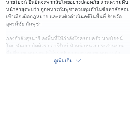
นายโยชน์ ยืนยันจะพากลับไทยอย่างปลอดภัย ส่วนความคืบ
หน้าล่าสุดพบว่า ถูกทหารกัมพูชาควบคุมตัวในข้อหาลักลอบ
เข้าเมืองผิดกฎหมาย และส่งตัวดำเนินคดีในพื้นที่ จังหวัด
อุดรมีชัย กัมพูชา
กองกำลังสุรนารี ลงพื้นที่ให้กำลังใจครอบครัว นายโยชน์
โดย พันเอก กิตติวรา อารีรักษ์ หัวหน้าหน่วยประสานงาน
พื้นที่ชายแดน ระบุว่าได้เร่งประสานงานชายแดนประจำ
พื้นที่ไทย-กัมพูชา ในระดับนโยบาย กับผู้บัญชาการภูมิภาค
ดูเพิ่มเติม
ทหารที่ 4 ของกัมพูชา ผ่านผู้ช่วยทูตทหารไทยประจำกรุง
พนมเปญ เพื่อให้ความช่วยเหลือนายโยชน์เป็นการด่วน
เบื้องต้นได้รับรายงานว่า นายโยชน์ ถูกควบคุมตัวอยู่ในขั้น
ตอนการพิจารณาคดี ข้อหาลักลอบเข้าเมืองโดยผิดกฎหมาย
ที่จังหวัดอุดรมีชัยของกัมพูชา ด้านกองกำลังสุรนารียืนยัน
จะพา นายโยชน์ กลับบ้านโดยเร็วที่สุด
ด้าน นางสาวกรรณิกา อายุ 47 ปี ภรรยาของ นายโยชน์ ได้
เข้าแจ้งความที่ สภ.กาบเชิงแล้ว หลังสามีเข้าไปหาของป่า