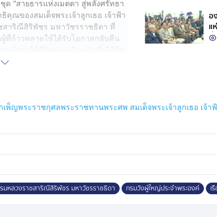
ชุด "สายธารแห่งเมตตา สู่พลังศรัทธา
อง
คุณของสมเด็จพระเจ้าลูกเธอ เจ้าฟ้า
แห
าริณีสิริพัชร มหาวัชรราชธิดา ที่
ที
้ที่ก้าวพลาดให้ได้รับโอกาสกลับคืน
เน
์การใช้ชีวิตนอกเรือนจำ ซึ่งได้รับ
ด้ที่มั่นคง สามารถเลี้ยงดูตนเองและ
าชีพจากกองทุนกำลังใจฯ ให้คน
ำเพ็ญพระราชกุศลพระราชทานพระศพ สมเด็จพระเจ้าลูกเธอ เจ้าฟ้
พ พร้อมชมการฝึกอาชีพของผู้ต้องขัง
ร์, ช่างแกะสลักไม้ด้วยมือ และงาน
ดเย็บเสื้อผ้า
(Virtual Reality) การเรียนรู้อาชีพ
นรู้ที่ไม่จำกัด และสร้าง
ะกอบอาชีพ โดยทดลองทำกิจกรรมอาชีพ
 กรมหลวงราชสาริณีสิริพัชร มหาวัชรราชธิดา
กรมวังผู้ใหญ่ประจำพระองค์
เร
ศาฯ
ามรู้การเงินการออมแก่ผู้ต้องขัง