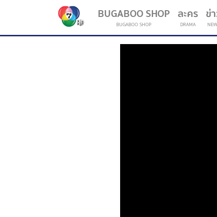
BUGABOO SHOP
ละคร
ข่
BUGABOO SHOP
DRAMA
NEW