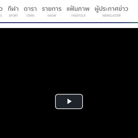
าว
กีฬา
ดารา
รายการ
แฟ้มภาพ
ผู้ประกาศข่าว
S
SPORT
STARS
SHOW
7HDSTOCK
NEWSCASTER
(current)
Play
Video