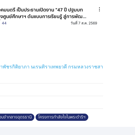
คมนตรี เป็นประธานเปิดงาน "47 ปี ปฐมบท
่งศูนย์ศึกษาฯ ต้นแบบการเรียนรู้ สู่การพัฒนา
่ยั่งยืน" ณ ศูนย์ศึกษาการพัฒนาเขาหินซ้อนอัน
44
วันที่ 7 ส.ค. 2569
ื่องมาจากพระราชดำริ จังหวัดฉะเชิงเทรา
าพัชรกิติยาภา นเรนทิราเทพยวดี กรมหลวงราชสา
ือนจำกลางอุดรธานี
โครงการกำลังใจในพระดำริฯ