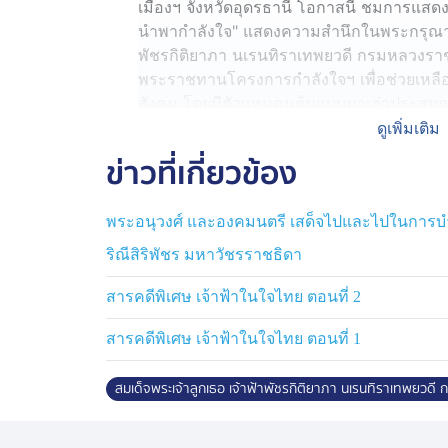
เมืองฯ จังหวัดอุดรธานี โอกาสนี้ ชมการแสดง
นำพากำลังใจ" แสดงความสำนึกในพระกรุณาธิ
พัชรกิติยาภา นเรนทิราเทพยวดี กรมหลวงราชส
พระราชทานโครงการกำลังใจฯ เพื่อช่วยเหลือผู
สังคม โดยมีตัวแทนคนต้นแบบมาเล่าประสบการณ
โอกาสจากสังคมให้ประกอบอาชีพสุจริต มีรายไ
ดูเพิ่มเติม
ครอบครัวได้
ข่าวที่เกี่ยวข้อง
จากนั้น มอบถุงพระราชทานและทุนประกอบอ
พระอนุวงศ์ และองคมนตรี เสด็จไปและไปในการบ
ต้นแบบ เพื่อเป็นทุนตั้งต้นในการประกอบอาชี
ชาย เช่น ช่างแกะสลักไม้ด้วยเครื่องยิงเลเซอ
ริณีสิริพัชร มหาวัชรราชธิดา
โมเดลรถโบราณ, ช่างปั้นผสมขี้เลื่อย และช่างตั
สารคดีพิเศษ เจ้าฟ้าในใจไทย ตอนที่ 2
และมีการสาธิตนวัตกรรมเทคโนโลยีเสมือนจริง 
สารคดีพิเศษ เจ้าฟ้าในใจไทย ตอนที่ 1
ผ่านโลกเสมือนจริง เพื่อขยายโอกาสทางการเรีย
ประสบการณ์ให้เกิดการเรียนรู้ด้านการปร
สมเด็จพระเจ้าลูกเธอ เจ้าฟ้าพัชรกิติยาภา นเรนทิราเทพยวดี
เสมือนจริง ในรูปแบบ VDO มุมมอง 360 อง
ส่วนที่ห้องสมุดญาณสัมปันโน มีการอบรมให้คว