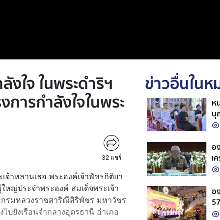
ังใจ ในพระดำริฯ
ข่าวอื่นใน
รงการกำลังใจในพระ
หน
นุ
พร
รา
อง
เค
32
แชร์
ขอ
้าหลานเธอ พระองค์เจ้าพัชรกิติยา
้ใหญ่ประจำพระองค์ สมเด็จพระเจ้า
อง
ี กรมหลวงราชสาริณีสิริพัชร มหาวัชร
5
ปยังเรือนจำกลางอุดรธานี อำเภอ