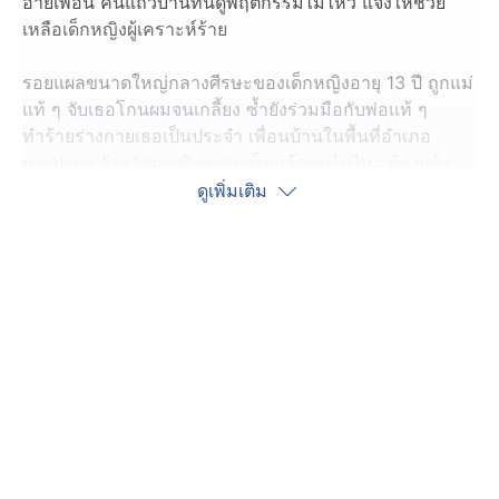
อายเพื่อน คนแถวบ้านทนดูพฤติกรรมไม่ไหว แจ้งให้ช่วย
เหลือเด็กหญิงผู้เคราะห์ร้าย
รอยแผลขนาดใหญ่กลางศีรษะของเด็กหญิงอายุ 13 ปี ถูกแม่
แท้ ๆ จับเธอโกนผมจนเกลี้ยง ซ้ำยังร่วมมือกับพ่อแท้ ๆ
ทำร้ายร่างกายเธอเป็นประจำ เพื่อนบ้านในพื้นที่อำเภอ
บางปะกง จังหวัดฉะเชิงเทรา เห็นแล้วทนไม่ไหว ต้องแจ้ง
มูลนิธิเป็นหนึ่งให้เข้าช่วยเหลือ
ดูเพิ่มเติม
เพื่อนบ้าน เล่าว่า น้องเป็นลูกสาวคนเล็กชื่อน้ำหวาน อายุ 13
ปี และมีพี่สาวอีก 2 คน ซึ่งน้ำหวาน มักถูกแม่บังคับ ทารุณ
ใช้ให้ทำงานบ้าน หากเธอทำไม่ดี ทำให้พ่อแม่ไม่พอใจ เธอก็
จะลงโทษ คำบอกเล่าของเพื่อนบ้าน เล่าว่า ทั้งทุบตี ใช้เหล็ก
แทง หรือบางครั้งก็ถูกไล่ออกจากบ้านให้ไปนอนข้างนอก แต่
พี่น้องคนอื่น ๆ ไม่เคยโดน
ผู้ใหญ่บ้านเคยลงพื้นที่ไปตรวจสอบ แต่แม่เด็กปฏิเสธทุกข้อ
กล่าวหา ทำให้ไม่สามารถดำเนินการได้ และทุกครั้งที่มีคน
เข้ามาตรวจสอบ เด็กหญิงมักถูกกักขังอยู่ในบ้าน นาน 3-4