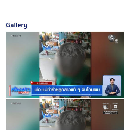
วัน
วันนี้มูลนิธิเป็นหนึ่ง บ้านพักเด็กและครอบครัวจังหวัด
Gallery
ฉะเชิงเทรา และตำรวจ สภ.บางปะกง ได้ลงพื้นที่ พบน้องน้ำ
หวานเดินออกมาซื้อของ และถูกทำร้ายร่างกายออกมาอีก
แล้ว โดนตีที่ศีรษะเป็นแผลเปิด ก่อนจะลงพื้นที่ไปบ้าน พบแม่
ของน้องน้ำหวาน กำลังนั่งตากหอยแมลงภู่อยู่กับลูก หลังเจ้า
หน้าที่สอบถามว่าตีลูกสาวจริงหรือไม่ แม่ปฏิเสธว่าไม่เคย
ทำร้ายร่างกายลูก และไม่เคยไล่ออกไปนอนนอกบ้าน ส่วน
บาดแผลเกิดจากลูกแพ้อาหาร เช่น เนื้อสัตว์ และอาหาร
ทะเล เคยพาไปรักษาที่ โรงพยาบาลแล้วแต่ยังไม่หาย ตนมี
ลูกสาวทั้งหมด 3 คน ยืนยันรักลูกทุกคน
ขณะที่เด็กในตอนแรกไม่กล้าบอกว่าใครเป็นคนทำ แต่เมื่อ
ออกห่างจากแม่ มาอยู่กับเจ้าหน้าที่ จึงยอมพูดออกมาว่า
บาดแผลทั่วร่างกายรวมถึงบริเวณศีรษะเกิดจากฝีมือแม่แท้ ๆ
ของเธอ เบื้องต้นน้องน้ำหวานอยู่ในความดูแลของเจ้าหน้าที่
พมจ.ฉะเชิงเทรา หลังจากนี้เจ้าหน้าที่จะวางแผนให้การช่วย
เหลือต่อไป