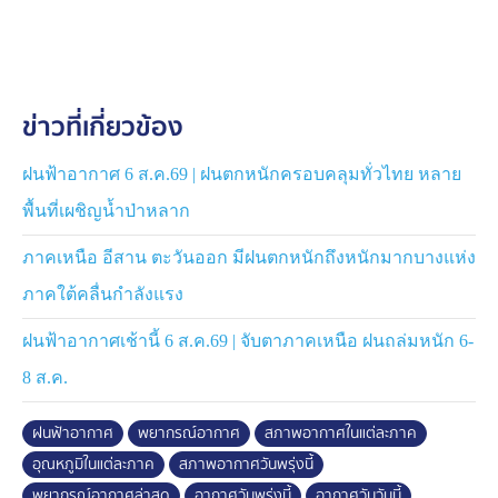
สูงมาก
กรุงเทพมหานครและปริมณฑล ฝนฟ้าคะนอง 60% ของ
พื้นที่ กับมีลมแรง และฝนตกหนักบางแห่ง ร้อนสุด 33-36
ข่าวที่เกี่ยวข้อง
องศาเซลเซียส
#ฝนฟ้าอากาศ #พยากรณ์อากาศ #บีกมลาสน์
ฝนฟ้าอากาศ 6 ส.ค.69 | ฝนตกหนักครอบคลุมทั่วไทย หลาย
พื้นที่เผชิญน้ำป่าหลาก
ภาคเหนือ อีสาน ตะวันออก มีฝนตกหนักถึงหนักมากบางแห่ง
ภาคใต้คลื่นกำลังแรง
ฝนฟ้าอากาศเช้านี้ 6 ส.ค.69 | จับตาภาคเหนือ ฝนถล่มหนัก 6-
8 ส.ค.
ฝนฟ้าอากาศ
พยากรณ์อากาศ
สภาพอากาศในแต่ละภาค
อุณหภูมิในแต่ละภาค
สภาพอากาศวันพรุ่งนี้
พยากรณ์อากาศล่าสุด
อากาศวันพรุ่งนี้
อากาศวันวันนี้