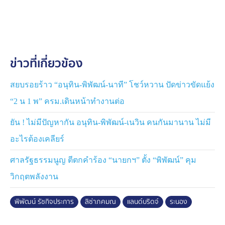
ต้องไปตรวจเช็คกรณีมีทุนใหญ่กว้านซื้อที่ดิน ซื้อแม้กระทั่ง
ที่ดินที่ไม่มีโฉนด และยังมั่นใจว่าเอาไปเปลี่ยนเป็นโฉนดได้
รวมถึงที่ดินบนภูเขาด้วย ขอให้ตรวจสอบเรื่องนี้
.
น.ส.ภคมน กล่าวอีกว่า ตั้งแต่เคยทำข่าวการเมืองมา จนมา
ข่าวที่เกี่ยวข้อง
เป็นคนในข่าวการเมืองเองในวันนี้ ไม่มีข่าวในน่าขำเท่าข่าว
ของนายพิพัฒน์ และน้องชายผู้บริหารบริษัทที่ออกมาชี้แจง
ว่า ไม่เกี่ยวกับการกว้านซื้อที่ดิน แทนที่จะตรวจสอบ และใน
สยบรอยร้าว “อนุทิน-พิพัฒน์-นาที” โชว์หวาน ปัดข่าวขัดแย้ง
ข่าวยังบอกประมาณว่า อย่าโยง ย้ำไม่มีใครโยง แต่นาย
“2 น 1 พ” ครม.เดินหน้าทำงานต่อ
พิพัฒน์โยงเองเรียบร้อยแล้ว จะเรียกร้อนตัวหรืออะไรก็ตาม
แต่ ขอรีบตรวจสอบข้อเท็จจริง เพื่อความโปร่งใส เพื่อความ
ยัน ! ไม่มีปัญหากัน อนุทิน-พิพัฒน์-เนวิน คนกันมานาน ไม่มี
โปร่งใส
อะไรต้องเคลียร์
.
“นายพิพัฒน์ได้พิสูจน์ตัวเองแน่ ๆ แต่วันนี้เอาเรื่องในฐานะที่
ศาลรัฐธรรมนูญ ตีตกคำร้อง “นายกฯ” ตั้ง “พิพัฒน์” คุม
เป็นรัฐมนตรี ที่ต้องทำเพื่อบ้านเพื่อเมืองก่อน แล้วค่อยทำเพื่อ
วิกฤตพลังงาน
ครอบครัว วงศาคณาญาติ” น.ส.ภคมน กล่าว
พิพัฒน์ รัชกิจประการ
ลิซ่าภคมณ
แลนด์บริดจ์
ระนอง