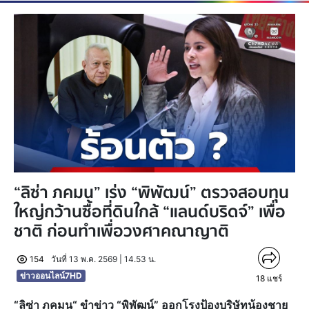
“ลิซ่า ภคมน” เร่ง “พิพัฒน์” ตรวจสอบทุน
ใหญ่กว้านซื้อที่ดินใกล้ “แลนด์บริดจ์” เพื่อ
ชาติ ก่อนทำเพื่อวงศาคณาญาติ
154
วันที่ 13 พ.ค. 2569 | 14.53 น.
ข่าวออนไลน์7HD
18
แชร์
“ลิซ่า ภคมน“ ขำข่าว “พิพัฒน์” ออกโรงป้องบริษัทน้องชาย