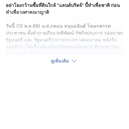
อย่าโยงกว้านซื้อที่ดินใกล้ “แลนด์บริดจ์” บี้ทำเพื่อชาติ ก่อน
ทำเพื่อวงศาคณาญาติ
.
วันนี้ (13 พ.ค.69) น.ส.ภคมน หนุนอนันต์ โฆษกพรรค
ประชาชน ตั้งคำถามถึงนายพิพัฒน์ รัชกิจประการ รองนายก
รัฐมนตรี และ รัฐมนตรีว่าการกระทรวงคมนาคม หลังรีบ
ออกตัวว่า ไม่เกี่ยวข้องกับบริษัทของน้องชาย ที่ถูกกล่าวหา
ว่ากว้านซื้อที่ดินใกล้โครงการแลนด์บริดจ์
.
ดูเพิ่มเติม
น.ส.ภคมน กล่าวว่า ถ้าย้อนไปฟังที่ตนเองแถลงข่าวในการ
ประชุม ครม.เงา ครั้งที่ 1 ว่า ให้นายพิพัฒน์ไปที่อ่าวเคย
จ.ระนอง ชาวบ้านเขาพร้อมให้ข้อมูล เพราะ ช่วง 2-3 เดือน
มานี้ มีการกว้านซื้อที่ดินไป 500 ไร่ จากบริษัทนอมินี ที่มีชื่อ
ตรงกับบริษัทของน้องชายนายพิพัฒน์ จึงรีบออกมาให้
สัมภาษณ์ว่า ไม่มีส่วนเกี่ยวข้อง
.
แต่ในฐานะรัฐมนตรีว่าการกระทรวงคมนาคม ที่มีส่วน
เกี่ยวข้องกับโครงการแลนด์บริดจ์ที่รัฐบาลมุ่งมั่นจะเอาให้ได้