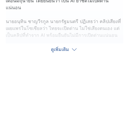
เดือนมิถุนายน โดยยืนยันว่า เป็น AI ย้ำชัดไม่เปิดด่าน
แน่นอน
นายอนุทิน ชาญวีรกูล นายกรัฐมนตรี ปฏิเสธว่า คลิปเสียงที่
เผยแพร่ในโซเชียลว่า ไทยจะเปิดด่าน ไม่ใช่เสียงตนเอง แต่
เป็นคลิปที่ทำจาก AI พร้อมยืนยันไม่มีการเปิดด่านแน่นอน
สำหรับกรณีที่สมเด็จ ฮุน เซน ประธานวุฒิสภากัมพูชา และ
ดูเพิ่มเติม
รักษาการประมุขแห่งรัฐกัมพูชา สั่งรัฐบาลกัมพูชาห้าม
เจรจาทวิภาคี หลังไทยยกเลิก MOU44 นั้น นายกฯ บอกว่า
การยกเลิก MOU44 ฝ่ายไทยเป็นฝ่ายยกเลิก และแจ้งให้นา
ยกฯ กัมพูชารับทราบแล้ว ท่าทีฝ่ายไทยจะใช้กระบวนการ
ตามอนุสัญญา UNCLOS ส่วนจะเจรจารูปแบบไหน ยังไม่ได้
ตั้งรูปแบบขึ้นมา
ส่วนกรณีที่เว็บไซต์ราชกิจจานุเบกษา เผยแพร่ ประกาศกรม
ศิลปากร ขึ้นทะเบียนโบราณสถานในพื้นที่จังหวัดสุรินทร์ ซึ่ง
มีทั้ง ปราสาทคนา ปราสาทตาเมือน ปราสาทตาควายนั้น
โดยแผนบูรณะซ่อมแซมปราสาทตาควาย ที่เสียหายจากเหตุ