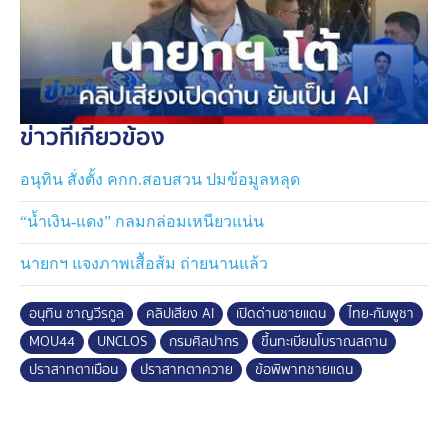
ข่าวที่เกี่ยวข้อง
อนุทิน สั่งตั้ง คกก.สอบสวน ปมข้อมูลหลุด
“น้ำเงิน-แดง” กลมกล่อมเหนียวแน่น
นายกฯ แจงภาพเสื้อส้ม ถ่ายนานแล้ว
อนุทิน ชาญวีรกูล
คลิปเสียง AI
เปิดด่านชายแดน
ไทย-กัมพูชา
MOU44
UNCLOS
กรมศิลปากร
ขึ้นทะเบียนโบราณสถาน
ปราสาทตาเมือน
ปราสาทตาควาย
ข้อพิพาทชายแดน