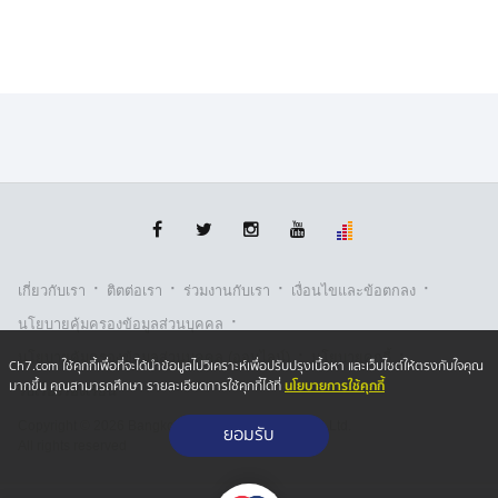
·
·
·
·
เกี่ยวกับเรา
ติตต่อเรา
ร่วมงานกับเรา
เงื่อนไขและข้อตกลง
·
นโยบายคุ้มครองข้อมูลส่วนบุคคล
·
·
นโยบายคุ้มครองข้อมูลส่วนบุคคล (ออนไลน์)
นโยบายคุกกี้
Ch7.com ใช้คุกกี้เพื่อที่จะได้นำข้อมูลไปวิเคราะห์เพื่อปรับปรุงเนื้อหา และเว็บไซต์ให้ตรงกับใจคุณ
นโยบายการใช้คุกกี้
มากขึ้น คุณสามารถศึกษา รายละเอียดการใช้คุกกี้ได้ที่
รับเรื่องร้องเรียน
Copyright © 2026 Bangkok Broadcasting & T.V. Co.,Ltd.
ยอมรับ
All rights reserved