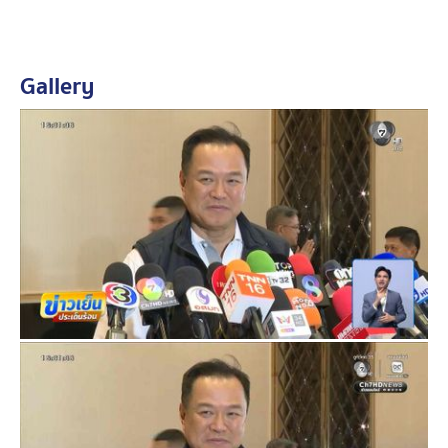
ปะทะ /กรมศิลปากรกำหนดกรอบเวลาไว้ 2 ปี คาดว่า ใช้งบ
ประมาณไม่เกิน 20 ล้านบาท
Gallery
จนช่วงเช้าวันนี้ สมเด็จ ฮุน เซน โพสต์เฟซบุ๊ก เผยแพร่
เอกสารแถลงการณ์ของกระทรวงวัฒนธรรมและวิจิตรศิลป์
กัมพูชา ประท้วงกรณีที่กรมศิลปากร ประเทศไทยขึ้น
ทะเบียนปราสาท และโบราณสถานตามแนวชายแดน
ซึ่งเป็นการกระทําเพียงฝ่ายเดียวของไทย ถือเป็นโมฆะ และ
ไม่มีผลทางกฎหมาย พร้อมเรียกร้องให้รัฐบาลไทย เพิกถอน
การขึ้นทะเบียนดังกล่าวโดยทันที