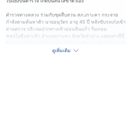
ไปแย่งปืนตำรวจ เกิดปืนลั่นใส่ขาตัวเอง
ตำรวจทางหลวง ร่วมกับชุดสืบสวน สภ.เกาะคา กระจาย
กำลังตามค้นหาตัว นายอนุวัตร อายุ 45 ปี หลังขับรถเก๋งเข้า
ด่านตรวจ บริเวณปากทางเข้าม่อนหินแก้ว ริมถนน
พหลโยธินขาเข้า อำเภอเกาะคา จังหวัดลำปาง แสดงท่าทีมี
พิรุธ ขณะตำรวจขอตรวจค้น ผู้ก่อเหตุเปิดประตูวิ่งหนีลงจาก
รถหนีเข้าไปในหมู่บ้าน
ดูเพิ่มเติม
ตำรวจตรวจค้นเพื่อหาวัตถุต้องสงสัย ไม่พบสิ่งผิดกฎหมาย มี
เพียงกระป๋องเบียร์เปล่าอยู่ในช่องวางแก้วน้ำฝั่งคนขับ ทิ้ง
รองเท้าแตะเอาไว้ที่ข้างทาง
ภายในรถพบชายหญิงนั่งมาด้วย 2 คน อยู่ในความงุนงง เล่า
ว่า ผู้ก่อเหตุเป็นญาติ ๆ อาสาขับรถมาส่งที่ตำบลบ้านเอื้อม
อำเภอเมืองลำปาง ก็เลยเดินทางมาด้วยกัน ยอมรับแวะซื้อ
เบียร์ดื่มมาด้วยกันเล็กน้อย ไม่คิดว่าจะเกิดเหตุการณ์แบบนี้
ในระหว่างตำรวจปิดล้อม ตามหาตัวผู้ก่อเหตุพบว่าหนีไป