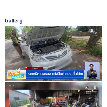
ซ่อนตัวในบ้านของชาวบ้าน มีรายงานว่า ผู้ก่อเหตุขัดขืน
ต่อสู้ตำรวจ พยายามจะแย่งปืน ทำให้ปืนลั่นใส่ขาขวาตัวเอง
บาดเจ็บ ตำรวจจึงจับใส่กุญแจมือ พร้อมประสานให้กู้ภัยนำ
Gallery
ส่งโรงพยาบาล
ตำรวจตรวจสอบประวัติ นายอนุวัตร มีหมายจับติดตัวหลาย
คดี อีกทั้งมีการดื่มแอลกอฮอล์ คาดเป็นสาเหตุทำให้เจ้าตัว
พยายามหลบหนี ตำรวจอยู่ระหว่างสอบสวนข้อเท็จจริง ก่อน
จะชี้แจงรายละเอียดให้ทราบอีกครั้ง