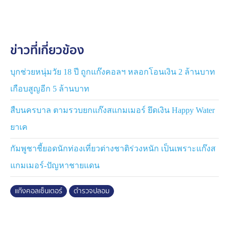
จากการสืบสวนพบว่า คดีดังกล่าวมีความเชื่อมโยงกับ
ประเทศเพื่อนบ้าน เข้าข่ายเป็น องค์กรอาชญากรรมข้าม
ชาติ ต่อมา บก.ป. ได้รวบรวมหลักฐาน ขอศาลออกหมายจับ
ข่าวที่เกี่ยวข้อง
ผู้เกี่ยวข้องรวม 14 คน นำมาสู่ปฏิบัติการ “ทลายเครือข่าย
อาชญากรรมข้ามชาติ รวบพนักงานและบัญชีม้า หยุดวงจร
คอลเซ็นเตอร์ จึงเป็นที่มาของการเปิดปฏิบัติการ” ในวันที่ 24
บุกช่วยหนุ่มวัย 18 ปี ถูกแก๊งคอลฯ หลอกโอนเงิน 2 ล้านบาท
ก.ย. 2567 เข้าตรวจค้น และจับกุม 9 จุดทั่วประเทศ
เกือบสูญอีก 5 ล้านบาท
สามารถจับกุมผู้ต้องหาได้ 12 คน พร้อมยึดโทรศัพท์มือถือ
และบัญชีธนาคารจำนวนมาก จากปฏิบัติการ ได้ข้อมูลจาก
สืบนครบาล ตามรวบยกแก๊งสแกมเมอร์ ยึดเงิน Happy Water
1 ในผู้ต้องหา ที่เป็นพนักงานคอลเซ็นเตอร์ว่า การทำงานเป็น
ยาเค
ไปโดยสมัครใจ ไม่มีการบังคับขู่เข็ญ โดยทำงานในอาคาร
หลายชั้นในประเทศเพื่อนบ้าน แต่ละชั้นแบ่งเป็นหลายห้อง
กัมพูชาชี้ยอดนักท่องเที่ยวต่างชาติร่วงหนัก เป็นเพราะแก๊งส
ล้วนเป็นแก๊งคอลเซ็นเตอร์ในรูปแบบการหลอกลวงที่แตกต่าง
แกมเมอร์-ปัญหาชายแดน
กัน มีชายชาวจีนเป็นผู้ควบคุมสั่งการ โดยสั่งการผ่าน
หัวหน้าพนักงานคนไทย ซึ่งทำหน้าที่ควบคุม ดูแล มอบ
แก๊งคอลเซ็นเตอร์
ตำรวจปลอม
หมายงาน และออกแบบบทสนทนาในการหลอกลวงเหยื่อ
ทั้งนี้ มีผู้ต้องหาพนักงานคอลเซ็นเตอร์รายหนึ่ง ยืนยันว่า
นายสมภพ เป็นพนักงานคอลเซ็นเตอร์ และในคดีนี้ได้