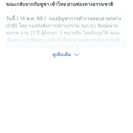
ขณะกลับจากกัมพูชา เข้าไทย ผ่านช่องทางธรรมชาติ
วันนี้ ( 14 พ.ค. 69 ) กองบัญชาการตำรวจสอบสวนกลาง
(CIB) โดย กองบังคับการปราบปราม (บก.ป.) จับกุมนาย
สมภพ อายุ 21 ปี ผู้ต้องหา 3 หมายจับ โดยจับกุมได้ ขณะ
เดินทางจากกัมพูชา กลับเข้าไทย ผ่านช่องทางธรรมชาติ
บริเวณชายแดน อ.อรัญประเทศ จ.สระแก้ว
ดูเพิ่มเติม
สืบเนื่องจากเมื่อประมาณปลายปี 2566 กลุ่มแก๊งคอล
เซ็นเตอร์ ได้ใช้หมายเลขโทรศัพท์จากต่างประเทศ โทร
ติดต่อผู้เสียหาย แสดงตนเป็นเจ้าพนักงานของรัฐ หลอกลวง
ว่าผู้เสียหาย มีบัญชีธนาคารเกี่ยวข้องกับการกระทำความผิด
และให้โอนเงินเพื่อตรวจสอบ โดยมีการวิดีโอคอลแสดงตน
เป็นตำรวจ จนผู้เสียหายหลงเชื่อ โอนเงินรวม 19 ครั้ง รวม
ทั้งสิ้น 927,982 บาท ก่อนเข้าแจ้งความร้องทุกข์ผ่าน ศูนย์
ปฏิบัติการแก้ไขปัญหาอาชญากรรมออนไลน์ (AOC) บช.ก.
ซึ่งได้มอบหมายให้ กก.6 บก.ป. เป็นผู้รับผิดชอบดำเนินการ
สืบสวนสอบสวน