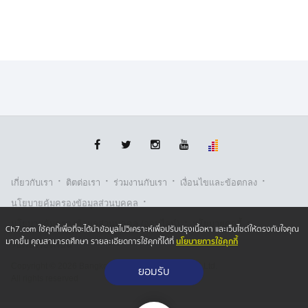
ชักชวนให้ตนมาทำงานเป็นพนักงานคอลเซ็นเตอร์ นำไปสู่
การออกหมายจับนายสมภพ
และจากแนวทางสืบสวน ทราบว่า นายสมภพ มักใช้ช่องทาง
ธรรมชาติในการข้ามแดนไทย–กัมพูชา ทำให้ยากต่อการ
ติดตามตัวจับกุม ตำรวจได้รับข้อมูลจากสายข่าวว่า นาย
สมภพ กำลังจะเดินทางกลับประเทศไทยผ่านช่องทาง
ธรรมชาติ บริเวณ อ.อรัญประเทศ จ.สระแก้ว จึงเฝ้า
สังเกตการณ์อยู่บริเวณดังกล่าว พบนายสมภพ กลับเข้ามา
ประเทศไทยผ่านช่องทางธรรมชาติ จึงได้เข้าจับกุมตาม
หมายจับ ส่ง กก.6 บก.ป. ดำเนินคดีตามกฎหมายต่อไป
·
·
·
·
เกี่ยวกับเรา
ติตต่อเรา
ร่วมงานกับเรา
เงื่อนไขและข้อตกลง
·
สอบสวนผู้ต้องหาเบื้องต้น ให้การปฏิเสธตลอดข้อกล่าวหา
นโยบายคุ้มครองข้อมูลส่วนบุคคล
โดยให้การว่า มีคนจีนมาขอบัญชีไปใช้ในการกดเงิน โดยให้
·
·
นโยบายคุ้มครองข้อมูลส่วนบุคคล (ออนไลน์)
นโยบายคุกกี้
Ch7.com ใช้คุกกี้เพื่อที่จะได้นำข้อมูลไปวิเคราะห์เพื่อปรับปรุงเนื้อหา และเว็บไซต์ให้ตรงกับใจคุณ
สแกนหน้าผ่านทางโทรศัพท์มือถือ
นโยบายการใช้คุกกี้
มากขึ้น คุณสามารถศึกษา รายละเอียดการใช้คุกกี้ได้ที่
รับเรื่องร้องเรียน
Copyright © 2026 Bangkok Broadcasting & T.V. Co.,Ltd.
ยอมรับ
All rights reserved