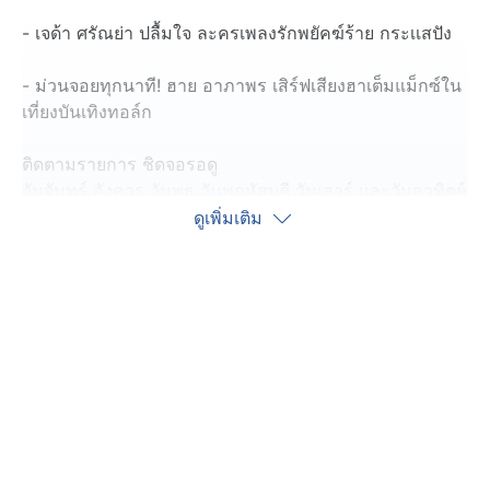
- เจด้า ศรัณย่า ปลื้มใจ ละครเพลงรักพยัคฆ์ร้าย กระเเสปัง
- ม่วนจอยทุกนาที! ฮาย อาภาพร เสิร์ฟเสียงฮาเต็มแม็กซ์ใน
เที่ยงบันเทิงทอล์ก
ติดตามรายการ ชิดจอรอดู
วันจันทร์ อังคาร วันพุธ วันพฤหัสบดี วันเสาร์ และวันอาทิตย์
เวลา 22.30 น.
ดูเพิ่มเติม
ทางช่อง 7HD กด 35
#ชิดจอรอดู #ละครเพลงรักพยัคฆ์ร้าย #เที่ยงบันเทิงทอล์ก
#รายการช่อง7