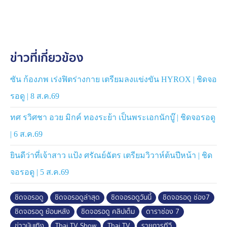
ข่าวที่เกี่ยวข้อง
ซัน ก้องภพ เร่งฟิตร่างกาย เตรียมลงแข่งขัน HYROX | ชิดจอ
รอดู | 8 ส.ค.69
ทศ รวิศชา อวย มิกค์ ทองระย้า เป็นพระเอกนักบู๊ | ชิดจอรอดู
| 6 ส.ค.69
ยินดีว่าที่เจ้าสาว แป้ง ศรัณย์ฉัตร เตรียมวิวาห์ต้นปีหน้า | ชิด
จอรอดู | 5 ส.ค.69
ชิดจอรอดู
ชิดจอรอดูล่าสุด
ชิดจอรอดูวันนี้
ชิดจอรอดู ช่อง7
ชิดจอรอดู ย้อนหลัง
ชิดจอรอดู คลิปเต็ม
ดาราช่อง 7
ข่าวบันเทิง
Thai TV Show
Thai TV
รายการทีวี