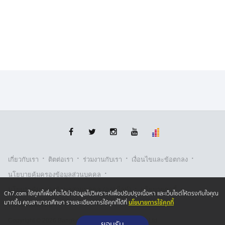
·
·
·
·
เกี่ยวกับเรา
ติตต่อเรา
ร่วมงานกับเรา
เงื่อนไขและข้อตกลง
·
นโยบายคุ้มครองข้อมูลส่วนบุคคล
·
·
นโยบายคุ้มครองข้อมูลส่วนบุคคล (ออนไลน์)
นโยบายคุกกี้
Ch7.com ใช้คุกกี้เพื่อที่จะได้นำข้อมูลไปวิเคราะห์เพื่อปรับปรุงเนื้อหา และเว็บไซต์ให้ตรงกับใจคุณ
นโยบายการใช้คุกกี้
มากขึ้น คุณสามารถศึกษา รายละเอียดการใช้คุกกี้ได้ที่
รับเรื่องร้องเรียน
Copyright © 2026 Bangkok Broadcasting & T.V. Co.,Ltd.
ยอมรับ