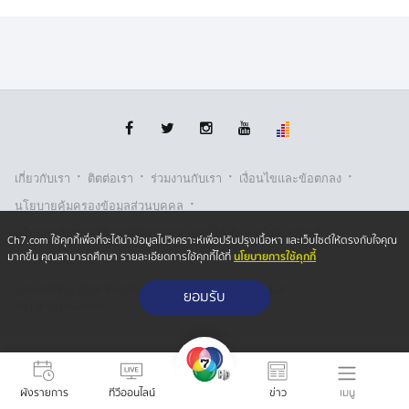
ภาคใต้(ฝั่งตะวันตก) มีฝนฟ้าคะนอง ร้อยละ 70 ของพื้นที่
และมีฝนตกหนักบางแห่ง บริเวณจังหวัดระนอง พังงา ภูเก็ต
กระบี่ ตรัง และสตูล อุณหภูมิสูงสุด 32-34 องศาเซลเซียส
บริเวณที่มีฝนฟ้าคะนองคลื่นสูงมากกว่า 2 เมตร
กรุงเทพและปริมณฑล มีฝนฟ้าคะนอง ร้อยละ 60 ของพื้นที่
อุณหภูมิสูงสุด 34-36 องศาเซลเซียส
·
·
·
·
เกี่ยวกับเรา
ติตต่อเรา
ร่วมงานกับเรา
เงื่อนไขและข้อตกลง
·
นโยบายคุ้มครองข้อมูลส่วนบุคคล
·
·
นโยบายคุ้มครองข้อมูลส่วนบุคคล (ออนไลน์)
นโยบายคุกกี้
Ch7.com ใช้คุกกี้เพื่อที่จะได้นำข้อมูลไปวิเคราะห์เพื่อปรับปรุงเนื้อหา และเว็บไซต์ให้ตรงกับใจคุณ
นโยบายการใช้คุกกี้
มากขึ้น คุณสามารถศึกษา รายละเอียดการใช้คุกกี้ได้ที่
รับเรื่องร้องเรียน
Copyright © 2026 Bangkok Broadcasting & T.V. Co.,Ltd.
ยอมรับ
All rights reserved
เมนู
ผังรายการ
ทีวีออนไลน์
ข่าว