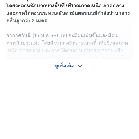
โดยจะตกหนักมากบางพื้นที่ บริเวณภาคเหนือ ภาคกลาง
และภาคใต้ตอนบน ทะเลอันดามันตอนบนมีกำลังปานกลาง
คลื่นสูงกว่า 2 เมตร
อากาศวันนี้ (15 พ.ค.69) ไทยจะมีฝนเพิ่มขึ้นและมีฝน
ตกหนักบางแห่ง โดยมีฝนตกหนักมากบางพื้นที่บริเวณภาค
เหนือ ภาคกลาง และภาคใต้ตอนบน อันตรายจากฝนฟ้า
คะนอง รวมทั้งฝนตกหนัก และฝนที่ตกสะสม ซึ่งอาจทำให้
เกิดน้ำท่วมฉับพลันและน้ำป่าไหลหลาก คลื่นลมบริเวณทะเล
ดูเพิ่มเติม
อันดามันตอนบนมีกำลังปานกลาง โดยมีคลื่นสูงประมาณ 2
เมตร บริเวณที่มีฝนฟ้าคะนองคลื่นสูงมากกว่า 2 เมตร ขอให้
ชาวเรือเดินเรือด้วยความระมัดระวังและหลีกเลี่ยงการเดิน
เรือในบริเวณที่มีฝนฟ้าคะนอง