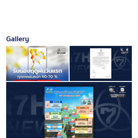
Gallery
พยากรณ์อากาศ 06:00 น. วันนี้ (15 พ.ค.69) ถึง 06:00 น.
วันพรุ่งนี้
ภาคเหนือ มีฝนฟ้าคะนอง ร้อยละ 70 ของพื้นที่ และมีฝน
ตกหนักถึงหนักมากบางแห่ง บริเวณจังหวัดแม่ฮ่องสอน
เชียงใหม่ เชียงราย ลำพูน ลำปาง พะเยา น่าน แพร่ อุตรดิตถ์
ตากกำแพงเพชร พิษณุโลก และเพชรบูรณ์ อุณหภูมิสูงสุด
32-35 องศาเซลเซียส
ภาคตะวันออกเฉียงเหนือ มีฝนฟ้าคะนอง ร้อยละ 60 ของ
พื้นที่ และมีฝนตกหนักบางแห่ง บริเวณจังหวัดเลย หนองคาย
บึงกาฬ สกลนคร นครพนม ชัยภูมิ มุกดาหาร อำนาจเจริญ
ศรีสะเกษ และอุบลราชธานี อุณหภูมิสูงสุด 34-36 องศา