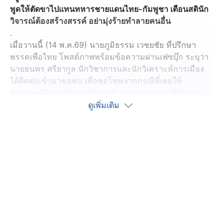
พูดให้ตัดขาไปแทนทหารชายแดนไทย-กัมพูชา เตือนสตินัก
วิจารณ์ต้องสร้างสรรค์ อย่ามุ่งร้ายทำลายคนอื่น
.
เมื่อวานนี้ (14 พ.ค.69) นายภูมิธรรม เวชยชัย ที่ปรึกษา
พรรคเพื่อไทย โพสต์ภาพพร้อมข้อความผ่านเฟซบุ๊ก ระบุว่า
นายธนพร ศรียากูล นักวิชาการและนักวิเคราะห์การเมือง
ได้ติดต่อเข้ามาขอพบ เพื่อขอโทษจากกรณีที่เคยให้
สัมภาษณ์วิพากษ์วิจารณ์ค่อนข้างรุนแรง ต่อกรณีปัญหา
ความขัดแย้งของไทย-กัมพูชา เมื่อครั้งที่ดำรงตำแหน่ง รอง
ดูเพิ่มเติม
นายกรัฐมนตรี และรัฐมนตรีว่าการกระทรวงกลาโหม
.
ส่วนตัวเห็นว่า การแสดงความเห็นต่าง และการตรวจสอบ
ของนักวิจารณ์การเมืองแต่ละกรณี เป็นเรื่องที่ละเอียดอ่อน
โดยเฉพาะประเด็นความมั่นคง และความสัมพันธ์ระหว่าง
ประเทศ ซึ่งเป็นเรื่องที่เกี่ยวพันกับความลับทางการทหาร
ความปลอดภัยของกำลังพล และความเสี่ยงของประชาชน
ตามชายแดน
.