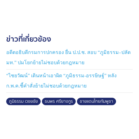
ขณะปฏิบัติหน้าที่ในนามรัฐบาลเวลานั้น การสื่อสารเชิง
นโยบายจึงต้องคำนึงถึงความรับผิดชอบที่ชัดเจน ไม่ให้
สัมภาษณ์ตามอำเภอใจ การให้ข้อมูลในรายละเอียดบาง
เรื่อง จึงต้องระมัดระวังผลกระทบที่จะตามมา ในครั้งนั้นมี
การแสดงความไม่พอใจ จนถึงการใช้ถ้อยคำที่รุนแรง ทำให้
ข่าวที่เกี่ยวข้อง
ตนเองต้องพึ่งกลไกกระบวนการยุติธรรม
.
แต่เมื่อนายธนพร ติดต่อประสานมาพบ และขอโทษใน
อดีตอธิบดีกรมการปกครอง ยื่น ป.ป.ช. สอบ “ภูมิธรรม–ปลัด
เหตุการณ์ที่เกิดขึ้น เพราะความเข้าใจผิดในข้อมูลบาง
มท.” ปมโยกย้ายไม่ชอบด้วยกฎหมาย
ประการ จึงขอขอบคุณนายธนพรที่เข้ามาพูดคุยด้วยความ
เข้าใจ และแสดงถึงวุฒิภาวะที่ได้ยอมรับว่า เรื่องบางเรื่อง
“ไชยวัฒน์” เดินหน้าเอาผิด “ภูมิธรรม-อรรษิษฐ์” หลัง
เมื่อได้รับรู้ข้อมูลรอบด้านแล้ว มุมมองก็อาจเปลี่ยนไปได้
ก.พ.ค.ชี้คำสั่งย้ายไม่ชอบด้วยกฎหมาย
.
และ สิ่งสำคัญกว่าการเอาชนะกันทางความคิด คือการช่วย
ภูมิธรรม เวชยชัย
ธนพร ศรียางกูร
ชายแดนไทยกัมพูชา
กันรักษาผลประโยชน์ของประเทศ และทำให้บ้านเมืองเดิน
ไปข้างหน้าได้ เป็นความรับผิดชอบที่ให้ผลลัพธ์ดีต่อทุกฝ่าย
มากกว่าเก็บความขัดแย้งไว้ ตนเองจึงตกลงใจจะถอนฟ้อง
นายธนพร ด้วยความเข้าใจ และเหตุผลดังที่กล่าวมาข้างต้น
.