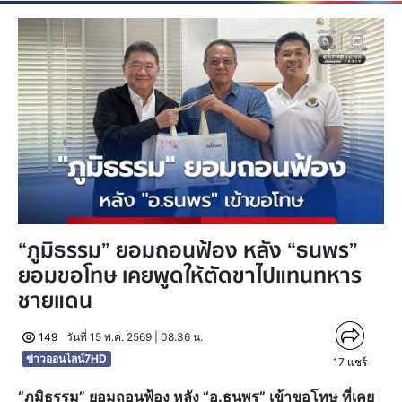
“ภูมิธรรม” ยอมถอนฟ้อง หลัง “ธนพร”
ยอมขอโทษ เคยพูดให้ตัดขาไปแทนทหาร
ชายแดน
149
วันที่ 15 พ.ค. 2569 | 08.36 น.
ข่าวออนไลน์7HD
17
แชร์
“ภูมิธรรม” ยอมถอนฟ้อง หลัง “อ.ธนพร” เข้าขอโทษ ที่เคย