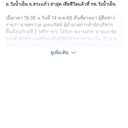
อ.วังน้ำเย็น จ.สระแก้ว ล่าสุด เสียชีวิตแล้วที่ รพ.วังน้ำเย็น
เมื่อเวลา 19.30 น.วันที่ 14 พ.ค.69 คืนที่ผ่านมา ผู้สื่อข่าว
รายว่า นายสราวุธ อุเทนรัตน์ ผู้อำนวยการสำนักบริหาร
พื้นที่อนุรักษ์ที่ 2 (ศรีราชา) ได้รับรายงานจาก นายเอกชัย
แสนดี หัวหน้าเขตรักษาพันธุ์สัตว์ป่าเขาอ่างฤาไน ว่า นาย
วิจิตรภาณุ ชัยรัตน์ อายุ 32 ปี เจ้าหน้าที่พิทักษ์ป่า ประจำ
เขตรักษาพันธุ์สัตว์ป่าเขาอ่างฤาไน ได้ถูกช้างป่าทำร้าย
ดูเพิ่มเติม
ขณะปฏิบัติหน้าที่ผลักดันช้างป่า บริเวณด่านซับวัวแดง ใกล้
กับสวนพฤกษศาสตร์วังน้ำเย็น ต.ทุ่งมหาเจริญ อ.วังน้ำเย็น
จ.สระแก้ว เบื้องต้นขณะเกิดเหตุ พบว่า นายวิจิตรภานุฯ ได้
รับบาดเจ็บสาหัส แขนขวาหัก เจ้าหน้าที่หน่วยกู้ภัยสว่าง
สระแก้ว นำส่งต่อรถกู้ชีพ รพ.วังน้ำเย็น ที่บริเวณบ้านหนอง
ผักหนาม เพื่อเร่งนำตัวส่งรักษาที่โรงพยาบาลวังน้ำเย็น
จังหวัดสระแก้ว ท่ามกลางความเป็นห่วงของเพื่อนร่วมงาน
และประชาชนที่ทราบข่าวในขณะนั้น
ทั้่งนี้ ผู้สื่อข่าวรายงานว่า ช่วงเวลาประมาณ 23.10 น.ที่ผ่าน
มา เจ้าหน้าที่ได้รับแจ้งว่า นายวิจิตรภาณุ ชัยรัตน์ เสียชีวิต