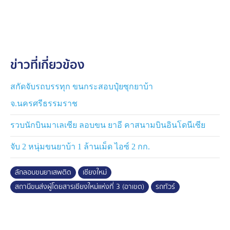
ไปยัง กทม. ทางเจ้าหน้าที่จึงได้ทำการตรวจยึดไว้เป็นหลัก
ฐาน และได้ทำการควบคุมตัวผู้ต้องหาทั้ง 3 คน ไปทำการ
สอบสวน
โดยทางเจ้าหน้าที่ตำรวยจะได้ทำการขยายผลถึงเส้นทาง
ข่าวที่เกี่ยวข้อง
ของยาเสพติดจำนวนมากครั้งนี้ และดำเนินการส่งตัวผู้
ต้องหาดำเนินคดีตามกฎหมายต่อไป
สกัดจับรถบรรทุก ขนกระสอบปุ๋ยซุกยาบ้า
จ.นครศรีธรรมราช
รวบนักบินมาเลเซีย ลอบขน ยาอี คาสนามบินอินโดนีเซีย
จับ 2 หนุ่มขนยาบ้า 1 ล้านเม็ด ไอซ์ 2 กก.
ลักลอบขนยาเสพติด
เชียงใหม่
สถานีขนส่งผู้โดยสารเชียงใหม่แห่งที่ 3 (อาเขต)
รถทัวร์