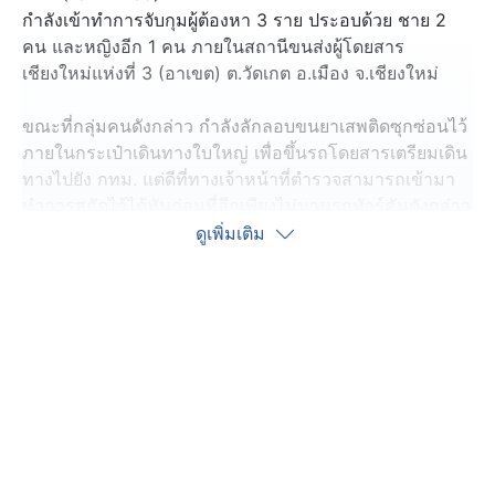
กำลังเข้าทำการจับกุมผู้ต้องหา 3 ราย ประอบด้วย ชาย 2
คน และหญิงอีก 1 คน ภายในสถานีขนส่งผู้โดยสาร
เชียงใหม่แห่งที่ 3 (อาเขต) ต.วัดเกต อ.เมือง จ.เชียงใหม่
ขณะที่กลุ่มคนดังกล่าว กำลังลักลอบขนยาเสพติดซุกซ่อนไว้
ภายในกระเป๋าเดินทางใบใหญ่ เพื่อขึ้นรถโดยสารเตรียมเดิน
ทางไปยัง กทม. แต่ดีที่ทางเจ้าหน้าที่ตำรวจสามารถเข้ามา
ทำการสกัดไว้ได้ทันก่อนที่อีกเพียงไม่นานรถทัวร์คันดังกล่าว
จะออกจากสถานี
ดูเพิ่มเติม
หลังจากการเข้าทำการตรวจสอบ พบผู้ต้องหาทั้ง 3 คน
ทราบชื่อคือ นายโอม (นามสมมุติ) อายุ 26 ปี , นายบอย
(นามสมมุติ) อายุ 43 ปี และ น.ส.แอม (นามสมมุติ) อายุ 23
ปี ทางเจ้าหน้าที่ตำรวจได้ทำการคุมตัวไว้และทำการตรวจ
ค้นภายในกระเป๋าเดินทางใบใหญ่จำนวน 2 ใน พบของกลาง
เป็นยาบ้าซุกซ่อนไว้ภายใน นับรวมกันมากถึง 1.8 ล้านเม็ด
ส่วนทางด้านผู้ต้องหาได้เตรียมเดินทางขึ้นรถปลายเส้นทาง