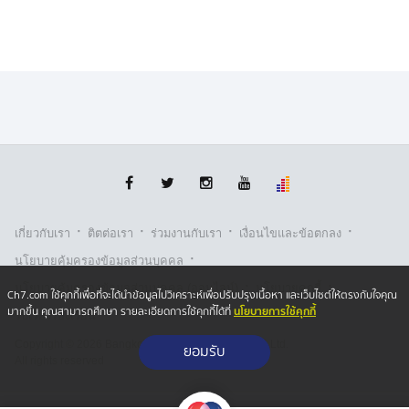
·
·
·
·
เกี่ยวกับเรา
ติตต่อเรา
ร่วมงานกับเรา
เงื่อนไขและข้อตกลง
·
นโยบายคุ้มครองข้อมูลส่วนบุคคล
·
·
นโยบายคุ้มครองข้อมูลส่วนบุคคล (ออนไลน์)
นโยบายคุกกี้
Ch7.com ใช้คุกกี้เพื่อที่จะได้นำข้อมูลไปวิเคราะห์เพื่อปรับปรุงเนื้อหา และเว็บไซต์ให้ตรงกับใจคุณ
นโยบายการใช้คุกกี้
มากขึ้น คุณสามารถศึกษา รายละเอียดการใช้คุกกี้ได้ที่
รับเรื่องร้องเรียน
Copyright © 2026 Bangkok Broadcasting & T.V. Co.,Ltd.
ยอมรับ
All rights reserved