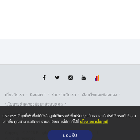
·
·
·
·
เกี่ยวกับเรา
ติตต่อเรา
ร่วมงานกับเรา
เงื่อนไขและข้อตกลง
·
นโยบายคุ้มครองข้อมูลส่วนบุคคล
·
·
นโยบายคุ้มครองข้อมูลส่วนบุคคล (ออนไลน์)
นโยบายคุกกี้
Ch7.com ใช้คุกกี้เพื่อที่จะได้นำข้อมูลไปวิเคราะห์เพื่อปรับปรุงเนื้อหา และเว็บไซต์ให้ตรงกับใจคุณ
นโยบายการใช้คุกกี้
มากขึ้น คุณสามารถศึกษา รายละเอียดการใช้คุกกี้ได้ที่
รับเรื่องร้องเรียน
Copyright © 2026 Bangkok Broadcasting & T.V. Co.,Ltd.
ยอมรับ
All rights reserved