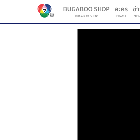
BUGABOO SHOP
ละคร
ข่
BUGABOO SHOP
DRAMA
NEW