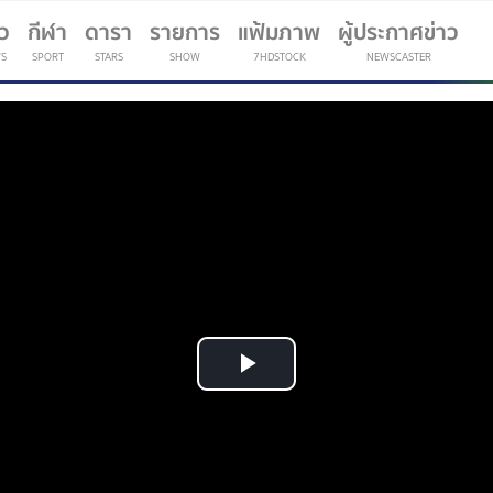
าว
กีฬา
ดารา
รายการ
แฟ้มภาพ
ผู้ประกาศข่าว
S
SPORT
STARS
SHOW
7HDSTOCK
NEWSCASTER
(current)
Play
Video