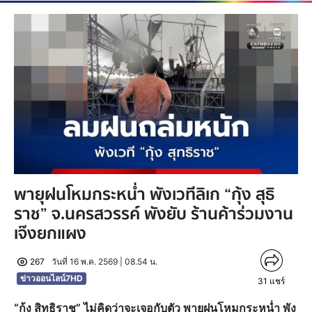
พายุฝนโหมกระหน่ำ พังเวทีลิเก “กุ้ง สุธิ
ราช” จ.นครสวรรค์ พังยับ ร้านค้าร่วมงาน
เจ๊งยกแผง
267
วันที่ 16 พ.ค. 2569 | 08.54 น.
ข่าวออนไลน์7HD
31
แชร์
“กุ้ง สิทธิราช” ไม่คิดว่าจะเจอกับตัว พายุฝนโหมกระหน่ำ พัง