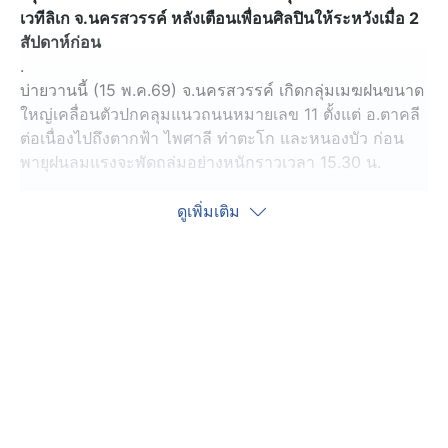
เวทีลิเก จ.นครสวรรค์ หลังเตือนเพื่อนศิลปินให้ระหวังเมื่อ 2
สัปดาห์ก่อน
.
บ่ายวานนี้ (15 พ.ค.69) จ.นครสวรรค์ เกิดกลุ่มเมฆฝนขนาด
ใหญ่เคลื่อนตัวปกคลุมแนวถนนหมายเลข 11 ตั้งแต่ อ.ตาคลี
ต่อเนื่องไปถึงตากฟ้า ไพศาลี ท่าตะโก และหนองบัว ก่อน
พายุฝนลมแรงจะพัดถล่มอย่างหนักราวเวลา 15.30 น.
.
โดยจุดที่ได้รับผลกระทบหนักที่สุด อยู่บริเวณฝั่งตรงข้าม
ดูเพิ่มเติม
องค์การบริหารส่วนตำบลพรมนิมิต อ.ตาคลี ซึ่งมีการจัดงาน
บูชาช้าง 3 เศียร ของบริษัทเอกชนแห่งหนึ่ง ส่งผลให้ร้านค้า
กว่า 50 ร้านที่เพิ่งตั้งเตรียมขายพังระเนระนาด เต็นท์ครัว
โต๊ะจีน และอุปกรณ์ต่างๆ ถูกแรงลมพัดปลิวกระจัดกระจาย
บางส่วนตกลงไปในสระน้ำ สร้างความเสียหายทันที โดยยัง
ไม่ทันได้เปิดขายแม้แต่ร้านเดียว หลายคนได้รับบาดเจ็บ ถูก
นำตัวส่งโรงพยาบาล
.
นอกจากนี้ บริเวณใกล้กันยังมีเวทีลิเกลูกทุ่งของ “กุ้ง สุธิราช”