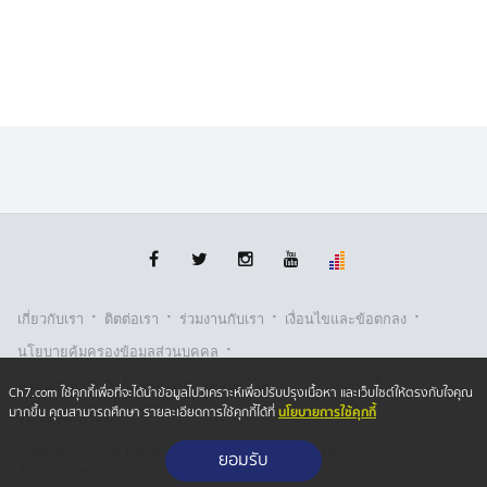
·
·
·
·
เกี่ยวกับเรา
ติตต่อเรา
ร่วมงานกับเรา
เงื่อนไขและข้อตกลง
·
นโยบายคุ้มครองข้อมูลส่วนบุคคล
·
·
นโยบายคุ้มครองข้อมูลส่วนบุคคล (ออนไลน์)
นโยบายคุกกี้
Ch7.com ใช้คุกกี้เพื่อที่จะได้นำข้อมูลไปวิเคราะห์เพื่อปรับปรุงเนื้อหา และเว็บไซต์ให้ตรงกับใจคุณ
นโยบายการใช้คุกกี้
มากขึ้น คุณสามารถศึกษา รายละเอียดการใช้คุกกี้ได้ที่
รับเรื่องร้องเรียน
Copyright © 2026 Bangkok Broadcasting & T.V. Co.,Ltd.
ยอมรับ
All rights reserved