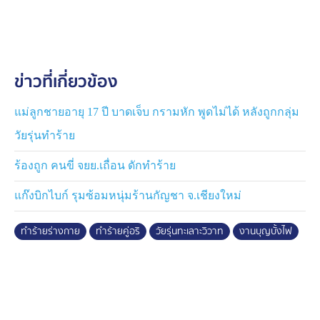
ได้รับบาดเจ็บ จากนั้นกลุ่มเพื่อน ๆ และญาติที่อยู่ใน
เหตุการณ์ เข้าช่วยเหลือแย่งปืนมาได้ และเกิดการชุลมุน
ทำร้ายกันขึ้น นายจักรพันธ์ ถูกฟันที่ศีรษะ 1 แผล ส่วนเพื่อน
อีก 3 คน ได้รับบาดเจ็บ ถูกนำตัวส่งโรงพยาบาล
ข่าวที่เกี่ยวข้อง
สำหรับคู่กรณีทั้ง 2 ฝ่าย ก่อนหน้านี้เคยมีเหตุทะเลาะกันจาก
เวทีหมอลำมาแล้ว แต่คิดว่าเรื่องน่าจะจบไปแล้ว แต่ก็ยังไม่
แม่ลูกชายอายุ 17 ปี บาดเจ็บ กรามหัก พูดไม่ได้ หลังถูกกลุ่ม
ยอมจบ จนเป็นเหตุให้ทะเลาะกันในครั้งนี้อีก
วัยรุ่นทำร้าย
หลังเกิดเหตุตำรวจได้คุมตัว วัยรุ่นที่ก่อเหตุทั้ง 2 ฝ่าย ไป
ร้องถูก คนขี่ จยย.เถื่อน ดักทำร้าย
สอบสวนที่ สภ.เมืองหนองบัวลำภู ดำเนินคดีตามกฎหมายต่อ
แก๊งบิกไบก์ รุมซ้อมหนุ่มร้านกัญชา จ.เชียงใหม่
ไป
ทำร้ายร่างกาย
ทำร้ายคู่อริ
วัยรุ่นทะเลาะวิวาท
งานบุญบั้งไฟ