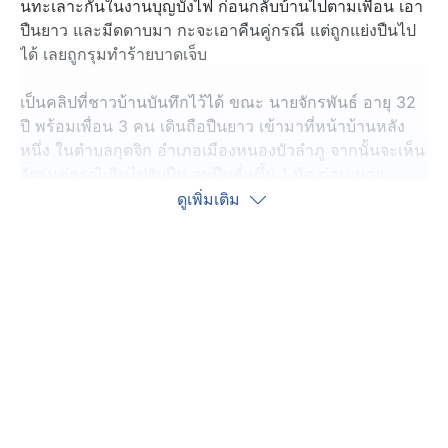
นทะเลาะกันในงานบุญบั้งไฟ ก่อนกลับบ้านไปตามเพื่อน เอา
ปืนยาว และมีดดาบมา กะจะเอาคืนคู่กรณี แต่ถูกแย่งปืนไป
ได้ เลยถูกรุมทำร้ายบาดเจ็บ
เป็นคลิปที่ชาวบ้านบันทึกไว้ได้ ขณะ นายจักรพันธ์ อายุ 32
ปี พร้อมเพื่อน 3 คน เดินถือปืนยาว เข้ามาที่หน้าบ้านหลัง
หนึ่ง ในตำบลกุดจิก อำเภอเมืองหนองบัวลำภู จากนั้นจะเห็น
วัยรุ่นคู่กรณีเดินไปจับปืน จนปืนลั่นขึ้น 1 นัด ก่อน นาย
จักรพันธ์ และเพื่อนถูกรุมทำร้ายร่างกาย จนบางคนบาดเจ็บ
ดูเพิ่มเติม
นอนกองกับพื้น ก่อนชาวบ้านแจ้งตำรวจ สภ.เมือง
หนองบัวลำภู เข้ามาระงับเหตุ
จากการสอบสวนทราบว่า ก่อนเกิดเหตุเหตุ นายจักรพันธ์
ทะเลาะกับ นายวิเชียร เจ้าของบ้านที่เกิดเหตุ ระหว่างขบวน
แห่บุญบั้งไฟบ้านโพธิ์ศรีเหนือ จากนั้น นายจักรพันธ์ ได้กลับ
บ้านไปตามเพื่อนอีก 3 คน มาพร้อมกับรถเก๋ง ลงจากรถก็ถือ
ปืนแก๊ปยาวไทยประดิษฐ์ มีดดาบ จะมาหาเรื่องอีก แต่ถูก
นายวิเชียร คู่กรณี เข้าไปแย่งปืน คาดว่าปืนขึ้นลำไว้ จนปืน
ลั่นกระสุนไปถูกแขน นายมานพ อายุ 38 ปี ที่ยืนอยู่ใกล้กัน