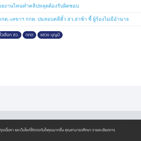
้ เพราะต้องทำตามกฎหมาย ซึ่งวิธี
หน่วยงานไหนทำคลิปหลุดต้องรับผิดชอบ
งขั้นตอนที่ให้มีการตรวจสอบกันและกัน
จริงในเรื่องนี้ และยืนยันว่าไม่ได้มีการ
.-เลขาฯ กกต. ปมสอบคดีฮั้ว สว.ล่าช้า ชี้ ผู้ร้องไม่มีอำนาจ
เอกสารและพยานจำนวนมาก ส่วนจะมีมติ
ั้วเลือก สว.
กกต
แสวง บุญมี
พอแล้วหรือไม่ เพราะท้ายที่สุดมติก็จะ
กต.ก็ไม่ได้มีส่วนเกี่ยวข้องในการ
สิ้นกระแสความสามารถเรียกบุคคลมาสอบ
ยกบุคคลใดเข้ามาสอบ พิจารณาจากเอกสาร
ณ์พอสมควรแล้ว เชื่อว่า กกต.จะมีวิธี
้ความเป็นธรรมจากโอกาสในการชี้แจง
·
·
ครองข้อมูลส่วนบุคคล
นโยบายคุ้มครองข้อมูลส่วนบุคคล (ออนไลน์)
นโยบายคุ
ปรับปรุงเนื้อหา และเว็บไซต์ให้ตรงกับใจคุณมากขึ้น คุณสามารถศึกษา รายละเอียดการ