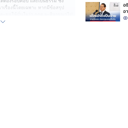
แต่ต้องรอบคอบ และเป็นธรรม ซึ่ง
อธ
าเรื่องนี้โดยเฉพาะ หากมีข้อสรุป
อา
ละขอให้มั่นใจว่า กกต.จะพิจารณาไป
จะยกคำร้องในคดีนี้ นายแสวง กล่าวว่า
นวนทั่วไปใช้เวลา 6-9 เดือน การใช้
ล่าวหา และพยานส่วนใหญ่ จะบ่ายเบี่ยง
เห็นว่า เป็นการประวิงเวลา กกต. จึงจะ
นมี ซึ่งอาจจะเป็นโทษกับผู้ถูกกล่าวหา
์กับตัวเอง
์ต่อส่วนรวม ไม่เพียงพอที่จะตัดสิน
ีหลายมิติ นั่นคือความละเอียดรอบคอบ
องการพิจารณาสำนวน ซึ่งคดีฮั้วเลือก
สข่าวที่ว่า คณะอนุกรรมการวินิจฉัย
งมากว่า ผู้ถูกกล่าวหา 229 คน ไม่มีมูล