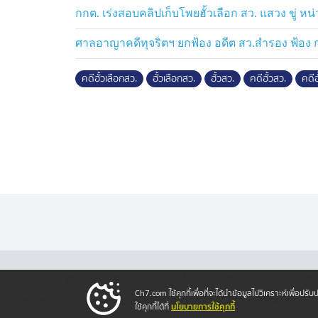
ความผิด พร้อมชี้แจงว่า ทำตามใจทุกคนไม่ได
กกต. เร่งสอบคลิปเก็บโพยฮั้วเลือก สว. แสวง ขู่ 
พิจารณาคดีสืบสวนมี 4 ขั้นตอน เป็นการสร้า
ซึ่งในคณะอนุชุดที่ 36 ยังไม่มีใครทราบข้อเท็จ
ศาลอาญาคดีทุจริตฯ ยกฟ้อง อดีต สว.สำรอง ฟ้อง กกต
จะยื้อเวลา แต่เป็นไปตามขั้นตอน เพราะมี
อย่างไรต้องรอลุ้นจาก กกต.
คดีฮั้วเลือกสว.
ฮั้วเลือกสว.
ฮั้วสว.
คดีฮั้วสว.
คดีฮ
อีกทั้ง ไม่ยืนยันว่า เอกสาร 90,000 หน้าเพียง
เปิดเผยอยู่แล้ว แต่ยังไม่ถึงเวลา และ เลขาฯ ก
พิจารณาสำนวนนี้ ซึ่งในข้อเท็จจริงยังไม่
เพิ่มเติมได้ ซึ่งในชั้นอนุวินิจฉัยไม่ได้เรี
เป็นหลัก และเชื่อว่าสำนวนน่าจะมีความสมบูร
พิจารณาให้เป็นไปด้วยความรวดเร็ว และให
ของผู้ถูกกล่าวหา
.
·
·
·
·
เกี่ยวกับเรา
ติตต่อเรา
ร่วมงานกับเรา
เงื่อนไขและข้อตกลง
นโยบายคุ้ม
Ch7.com ใช้คุกกี้เพื่อที่จะได้นำข้อมูลไปวิเคราะห์เพื่อ
Copyright © 2026 Bangkok Broadcasting & T.V. Co.,Ltd.
All rights reserved
นโยบายการใช้คุกกี้
ใช้คุกกี้ได้ที่