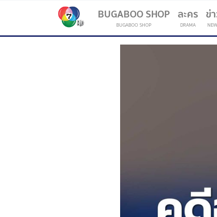
BUGABOO SHOP
ละคร
ข่
BUGABOO SHOP
DRAMA
NEW