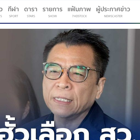
าว
กีฬา
ดารา
รายการ
แฟ้มภาพ
ผู้ประกาศข่าว
S
SPORT
STARS
SHOW
7HDSTOCK
NEWSCASTER
(current)