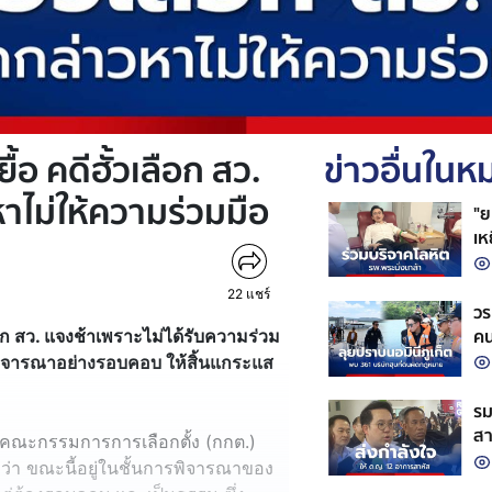
ื้อ คดีฮั้วเลือก สว.
ข่าวอื่นใน
หาไม่ให้ความร่วมมือ
"ย
เห
ชว
22
แชร์
วร
คน
ือก สว. แจงช้าเพราะไม่ได้รับความร่วม
งพิจารณาอย่างรอบคอบ ให้สิ้นแกระแส
รม
สา
ารคณะกรรมการการเลือกตั้ง (กกต.)
ใน
ว่า ขณะนี้อยู่ในชั้นการพิจารณาของ