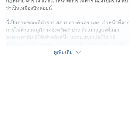
กฎหมาย ตำรวจ และเจ้าหน้าที่การไฟฟ้าฯ ต้องไปตรวจ พบ
ว่าเป็นเหมืองบิทคอยน์
นี่เป็นภาพขณะที่ตำรวจ สภ.เขลางค์นคร และ เจ้าหน้าที่จาก
การไฟฟ้าส่วนภูมิภาคจังหวัดลำปาง ตัดแม่กุญแจที่ล็อก
อาคารพาณิชย์ให้เช่าหลังหนึ่ง บนถนนซุปเปอร์ไฮเวย์
ลำปาง-งาว ตำบลพระบาท อำเภอเมือง จังหวัดลำปาง เพื่อ
เข้าไปตรวจสอบภายใน
ดูเพิ่มเติม
และที่ตำรวจตัดเข้าไปได้ ก็เพราะว่ามีหมายศาลจังหวัด
ลำปาง หลังพบว่าอาคารหลังนี้มีการลักลอบใช้ไฟฟ้าแบบผิด
กฎหมาย ซึ่งพบว่าภายนอกมีการต่อสายตรงไฟฟ้าเข้าไป
ภายในอาคารโดยไม่ผ่านมิเตอร์ไฟฟ้า
พอเข้าไปตรวจสอบ ก็พบสาเหตุที่ผู้เช่าต้องทำผิดกฎหมาย
เพราะชั้นที่4 มีการดัดแปลงอาคารติดตั้งเครื่องบิตคอยน์
จำนวน 18 เครื่อง ไม่มีการใช้เครื่องปรับอากาศ แต่มีการ
ดัดแปลงคล้ายช่องลมธรรมชาติพัดผ่านตามช่องต่าง ๆ
ทำให้มีการระบายอากาศได้ดี พร้อมติดแผ่นเก็บเสียง ทำให้