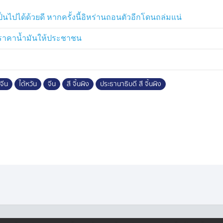
็นไปได้ด้วยดี หากครั้งนี้อิหร่านถอนตัวอีกโดนถล่มแน่
ลดราคาน้ำมันให้ประชาชน
นจีน
ไต้หวัน
จีน
สี จิ้นผิง
ประธานาธิบดี สี จิ้นผิง