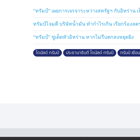
“ทรัมป์” เผยการเจรจาระหว่างสหรัฐฯ กับอิหร่าน เป
ทรัมป์โจมตี บริษัทน้ำมัน ทำกำไรเกิน เรียกร้อง
“ทรัมป์” ขู่เด็ดหัวอิหร่าน หากไม่รีบตกลงหยุดยิง
โดนัลด์ ทรัมป์
ประธานาธิบดี โดนัลด์ ทรัมป์
ทรัมป์ เยือ