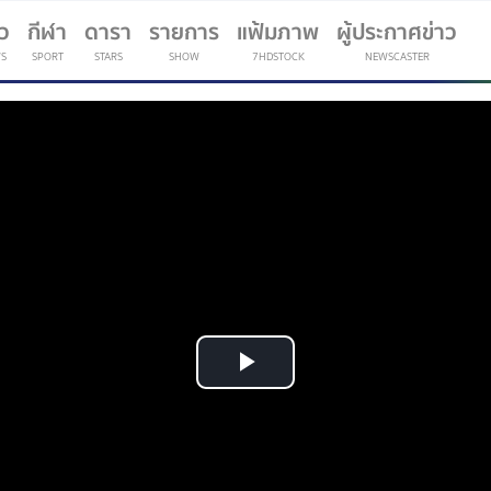
าว
กีฬา
ดารา
รายการ
แฟ้มภาพ
ผู้ประกาศข่าว
S
SPORT
STARS
SHOW
7HDSTOCK
NEWSCASTER
(current)
Play
Video