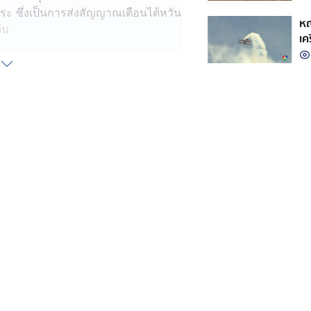
สระ ซึ่งเป็นการส่งสัญญาณเตือนไต้หวัน
หญ
ีน
เค
เต๋อ ของไต้หวัน ระบุว่า ไต้หวันไม่
เพราะไต้หวันมองว่าตนเองเป็นประเทศ
ว่างการเยือนจีน ประธานาธิบดี สี จิ้น
นอย่างไม่เหมาะสมของสหรัฐฯ อาจทำให้
ได้ ส่วนประเด็นการขายอาวุธให้
่องบินแอร์ฟอร์ซวัน ว่าเขาได้พูดคุย
ู่ไม่มีความขัดแย้งกันในประเด็นนี้ ซึ่งเขา
ับไต้หวัน แต่สหรัฐฯ ยังไม่ตัดสินใจเรื่อง