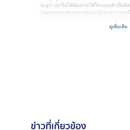
ระบุว่า เขาไม่ได้ต้องการให้ใครแยกตัวเป็นอิ
ว่าอย่าประกาศเอกราชอย่างเป็นทางการจากจ
อย่างไรก็ตาม ก่อนหน้านี้ประธานาธิบดี ไล่ ชิง
ดูเพิ่มเติม
จำเป็นต้องประกาศเอกราชอย่างเป็นทางการ 
อธิปไตยอยู่แล้ว
ความเห็นล่าสุดของทรัมป์ มีขึ้นหลังจากที่ระห
ผิง เตือน ทรัมป์ ว่าการจัดการปัญหาไต้หวั
ความสัมพันธ์ระหว่างจีนและสหรัฐฯ ย่ำแย่ลง
ไต้หวัน ทรัมป์ เปิดเผยขณะให้สัมภาษณ์บนเครื
ยาวกับ สี จิ้นผิง เรื่องไต้หวัน และเชื่อว่าทั้งค
ไม่ได้ให้คำมั่นสัญญาใด ๆ กับ สี จิ้นผิง เกี่ยวก
การขายอาวุธให้ไต้หวันในอนาคต
ข่าวที่เกี่ยวข้อง