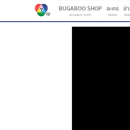
BUGABOO SHOP
ละคร
ข่
BUGABOO SHOP
DRAMA
NEW