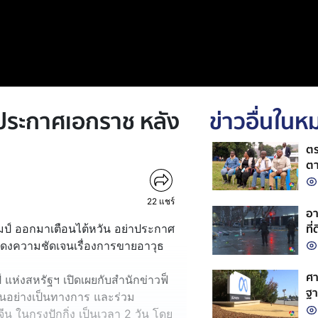
่าประกาศเอกราช หลัง
ข่าวอื่นใน
ตร
ตา
22
แชร์
อา
ที่
ัมป์ ออกมาเตือนไต้หวัน อย่าประกาศ
สดงความชัดเจนเรื่องการขายอาวุธ
ศา
์ แห่งสหรัฐฯ เปิดเผยกับสำนักข่าวฟ็
ฐา
จีนอย่างเป็นทางการ และร่วม
ีน ในกรุงปักกิ่ง เป็นเวลา 2 วัน โดย