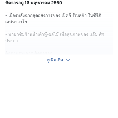
ชิดจอรอดู 16 พฤษภาคม 2569
- เบื้องหลังฉากสุดอลังการของ เบ็คกี้ รีเบคก้า ในซีรีส์
เสน่หาวาโย
- พามาชิมร้านน้ำเต้าหู้-ผลไม้ เพื่อสุขภาพของ แอ้ม ศิร
ประภา
ติดตามรายการ ชิดจอรอดู
วันจันทร์ อังคาร วันพุธ วันพฤหัสบดี วันเสาร์ และวันอาทิตย์
ดูเพิ่มเติม
เวลา 22.30 น.
ทางช่อง 7HD กด 35
#ชิดจอรอดู #เสน่หาวาโย #เบ็คกี้ รีเบคก้า #รายการช่อง7