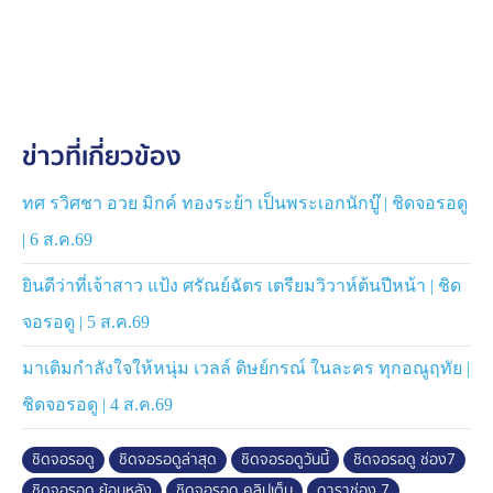
ข่าวที่เกี่ยวข้อง
ทศ รวิศชา อวย มิกค์ ทองระย้า เป็นพระเอกนักบู๊ | ชิดจอรอดู
| 6 ส.ค.69
ยินดีว่าที่เจ้าสาว แป้ง ศรัณย์ฉัตร เตรียมวิวาห์ต้นปีหน้า | ชิด
จอรอดู | 5 ส.ค.69
มาเติมกำลังใจให้หนุ่ม เวลล์ ดิษย์กรณ์ ในละคร ทุกอณูฤทัย |
ชิดจอรอดู | 4 ส.ค.69
ชิดจอรอดู
ชิดจอรอดูล่าสุด
ชิดจอรอดูวันนี้
ชิดจอรอดู ช่อง7
ชิดจอรอดู ย้อนหลัง
ชิดจอรอดู คลิปเต็ม
ดาราช่อง 7