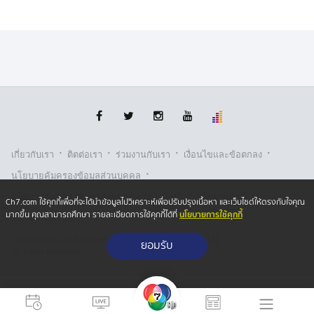
หลังมีการปิดการจราจร และดำเนินการตรวจสอบ เจ้าหน้าที่
ใช้เวลาอยู่นานจนเกือบ 23.00 น. ถึงจะเคลื่อนย้ายรถไฟไป
ไว้ที่ศูนย์ซ่อมบำรุงมักกะสันได้ก่อน
ส่วนรถยนต์ รถโดยสารประจำทาง และรถจักรยานยนต์ รวม
แล้ว 11 คัน กรุงเทพมหานคร ได้ส่งรถเครนขนาดใหญ่ มา
ช่วยดำเนินการเคลื่อนย้ายออกไปอีกแรง
สำหรับตัวเลขผู้เสียชีวิต ตอนนี้ นิ่งอยู่ที่ 8 คน ตัวเลขผู้บาด
·
·
·
·
เกี่ยวกับเรา
ติตต่อเรา
ร่วมงานกับเรา
เงื่อนไขและข้อตกลง
เจ็บที่ส่งไปรักษาตามโรงพยาบาลต่าง ๆ สรุปอยู่ที่ 32 คน
·
นโยบายคุ้มครองข้อมูลส่วนบุคคล
และในจำนวนนี้สาหัส 2 คน
·
·
นโยบายคุ้มครองข้อมูลส่วนบุคคล (ออนไลน์)
นโยบายคุกกี้
Ch7.com ใช้คุกกี้เพื่อที่จะได้นำข้อมูลไปวิเคราะห์เพื่อปรับปรุงเนื้อหา และเว็บไซต์ให้ตรงกับใจคุณ
เรื่องการพิสูจน์ว่า ใครถูก หรือผิด ต้องแยกการพิจารณาออก
นโยบายการใช้คุกกี้
มากขึ้น คุณสามารถศึกษา รายละเอียดการใช้คุกกี้ได้ที่
รับเรื่องร้องเรียน
เป็น 3 ส่วน คือ
Copyright © 2026 Bangkok Broadcasting & T.V. Co.,Ltd.
ยอมรับ
All rights reserved
1.การทำงานของระบบไม้กั้นรถไฟว่าทำไมถึงไม่ปิด
2.การปฏิบัติหน้าที่และวิธีการขับรถของ ขสมก. ว่าถูกต้อง