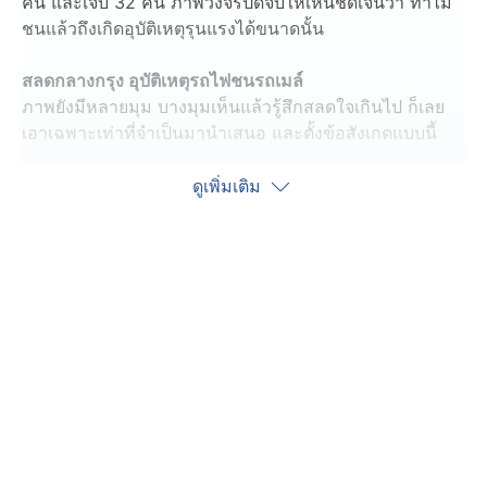
คน และเจ็บ 32 คน ภาพวงจรปิดจับให้เห็นชัดเจนว่า ทำไม
ชนแล้วถึงเกิดอุบัติเหตุรุนแรงได้ขนาดนั้น
สลดกลางกรุง อุบัติเหตุรถไฟชนรถเมล์
ภาพยังมีหลายมุม บางมุมเห็นแล้วรู้สึกสลดใจเกินไป ก็เลย
เอาเฉพาะเท่าที่จำเป็นมานำเสนอ และตั้งข้อสังเกตแบบนี้
อย่างแรกเลย ตัวรถโดยสารประจำทางสาย "206" ไปจอด
ดูเพิ่มเติม
คร่อมบนรางรถไฟ บนถนนอโศก-ดินแดง แล้ววินาทีที่กำลัง
จะชน ยังมีรถวิ่งข้ามไปข้ามมา เพราะไม้กั้นรั้วเอาลงไม่ได้
หลาย ๆ เพจฯ นำภาพในอดีต ขึ้นมาแชร์กันเต็มไปหมด
อย่างเพจฯ "Railway story เรื่องราวบนหมอนไม้" นำภาพ
ความไร้ระเบียบวินัยตรงจุดนี้ โพสต์ขึ้นหน้าเพจฯ ให้ดูกันรัว
ๆ เลยว่า นี่ไม่ใช่ความประมาทแรก แต่เป็นกันมานานแล้ว
เราก็เคยนำเสนอข่าวที่มีรถเก๋งจอดคร่อมบนรางรถไฟ
เหมือนกัน แต่ดีว่ารถไฟที่แล่นผ่านมา หยุดรอ