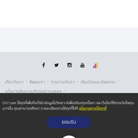
·
·
·
·
เกี่ยวกับเรา
ติตต่อเรา
ร่วมงานกับเรา
เงื่อนไขและข้อตกลง
·
นโยบายคุ้มครองข้อมูลส่วนบุคคล
·
·
นโยบายคุ้มครองข้อมูลส่วนบุคคล (ออนไลน์)
นโยบายคุกกี้
Ch7.com ใช้คุกกี้เพื่อที่จะได้นำข้อมูลไปวิเคราะห์เพื่อปรับปรุงเนื้อหา และเว็บไซต์ให้ตรงกับใจคุณ
นโยบายการใช้คุกกี้
มากขึ้น คุณสามารถศึกษา รายละเอียดการใช้คุกกี้ได้ที่
รับเรื่องร้องเรียน
Copyright © 2026 Bangkok Broadcasting & T.V. Co.,Ltd.
ยอมรับ
All rights reserved