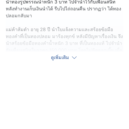
นำทองรูปพรรณน้ำหนัก 3 บาท ไปจำนำไว้กับเพื่อนสนิท
หลังทำงานเก็บเงินนำได้ รีบไปไถ่ถอนคืน ปรากฏว่า ได้ทอง
ปลอมกลับมา
แม่ค้าส้มตำ อายุ 28 ปี นำใบแจ้งความและสร้อยข้อมือ
ทองคำที่เป็นทองปลอม มาร้องทุกข์ หลังมีปัญหาเรื่องเงิน จึง
นำสร้อยข้อมือทองคำน้ำหนัก 3 บาท ที่เป็นทองแท้ ไปจำนำ
กับเพื่อนสนิทในราคา 150,000 บาท โดยไม่คิดดอกเบี้ย เมื่อ
ช่วงต้นเดือนมกราคมที่ผ่านมา
ดูเพิ่มเติม
จากนั้นทยอยส่งเงินผ่อนผันมาเรื่อย ๆ จนครบยอด 150,000
บาท เมื่อวันที่ 14 พฤษภาคมที่ผ่านมา ตนจึงให้แฟนหนุ่มไป
รับทองที่จำนำไว้กลับคืนมา พร้อมจ่ายดอกเบี้ยให้เพื่อนอีก
5,000 บาท
จู่ ๆ เพื่อนสารภาพว่า ก่อนหน้านี้ที่ตนเคยทำโทรศัพท์มือถือ
หาย จริง ๆ ไม่ได้หายแต่อยู่ในกระเป๋าของเพื่อน และไม่กล้า
นำมาคืนหลังจากเห็นตนโพสต์ตามหา ต่อว่าคนที่เก็บไป
ทำให้เกิดเอะใจนำทองไปตรวจสอบที่ร้านทองที่ซื้อทองเส้นนี้