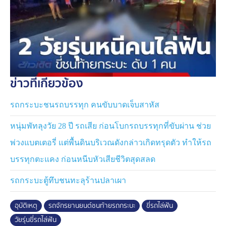
ข่าวที่เกี่ยวข้อง
รถกระบะชนรถบรรทุก คนขับบาดเจ็บสาหัส
หนุ่มพัทลุงวัย 28 ปี รถเสีย ก่อนโบกรถบรรทุกที่ขับผ่าน ช่วย
พ่วงแบตเตอรี่ แต่พื้นดินบริเวณดังกล่าวเกิดทรุดตัว ทำให้รถ
บรรทุกตะแคง ก่อนหนีบหัวเสียชีวิตสุดสลด
รถกระบะตู้ทึบชนทะลุร้านปลาเผา
อุบัติเหตุ
รถจักรยานยนต์ชนท้ายรถกระบะ
ขี่รถไล่ฟัน
วัยรุ่นขี่รถไล่ฟัน