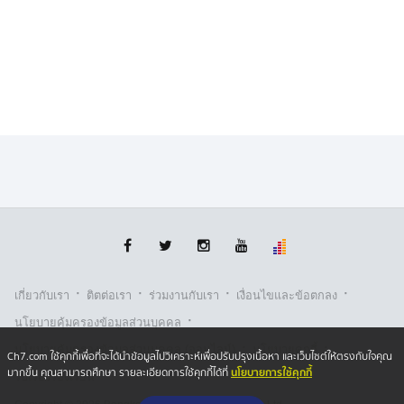
·
·
·
·
เกี่ยวกับเรา
ติตต่อเรา
ร่วมงานกับเรา
เงื่อนไขและข้อตกลง
·
นโยบายคุ้มครองข้อมูลส่วนบุคคล
·
·
นโยบายคุ้มครองข้อมูลส่วนบุคคล (ออนไลน์)
นโยบายคุกกี้
Ch7.com ใช้คุกกี้เพื่อที่จะได้นำข้อมูลไปวิเคราะห์เพื่อปรับปรุงเนื้อหา และเว็บไซต์ให้ตรงกับใจคุณ
นโยบายการใช้คุกกี้
มากขึ้น คุณสามารถศึกษา รายละเอียดการใช้คุกกี้ได้ที่
รับเรื่องร้องเรียน