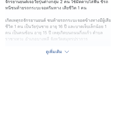
จักรยานยนต์เจอวัยรุ่นต่างกลุ่ม 2 คน ใช้มีดดาบไล่ฟัน ขี่รถ
หนีชนท้ายรถกระบะจอดริมทาง เสียชีวิต 1 คน
เกิดเหตุรถจักรยานยนต์ ชนท้ายรถกระบะจอดข้างทางมีผู้เสีย
ชีวิต 1 คน เป็นวัยรุ่นชาย อายุ 16 ปี และบาดเจ็บเล็กน้อย 1
คน เป็นคนซ้อน อายุ 15 ปี เหตุเกิดบนถนนกิ่งแก้ว ตำบล
ราชาเทวะ อำเภอบางพลี จังหวัดสมุทรปราการ
จุดเกิดเหตุเลนซ้ายสุด พบรถกระบะจอดอยู่ข้างทาง ถูกรถ
ดูเพิ่มเติม
จักรยานยนต์ชนท้ายพังเสียหาย ส่วนรถจักรยานยนต์ ด้าน
หน้าพังยับล้มตะแคงอยู่บนพื้นถนน
เพื่อนอายุ 15 ปี เล่าว่า ตนเองและผู้เสียชีวิตขี่รถจักรยานยนต์
มากับเพื่อน ๆ หลายคัน เพื่อซื้อของที่ร้านสะดวกซื้อ พอออก
จากร้านก็พบกับวัยรุ่นขี่รถจักรยานยนต์มา 2 คน คนซ้อนถือ
มีดดาบขี่รถไล่ฟันทั้ง ๆ ที่ไม่เคยรู้จัก จึงขี่รถหนีก่อนเสียหลัก
พุ่งชนรถกระบะที่จอดข้างทาง จนเพื่อนเสียชีวิต
ตำรวจ สภ.บางแก้ว จะตรวจสอบกล้องวงจรปิดตามเส้นทาง