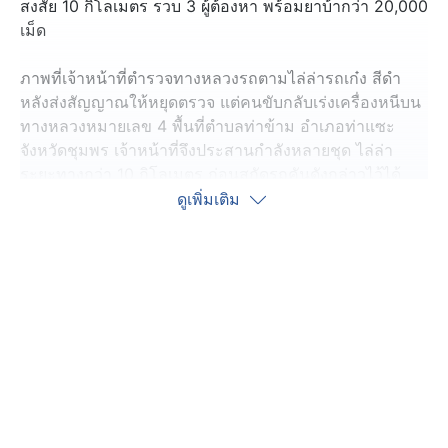
สงสัย 10 กิโลเมตร รวบ 3 ผู้ต้องหา พร้อมยาบ้ากว่า 20,000
เม็ด
ภาพที่เจ้าหน้าที่ตำรวจทางหลวงรถตามไล่ล่ารถเก๋ง สีดำ
หลังส่งสัญญาณให้หยุดตรวจ แต่คนขับกลับเร่งเครื่องหนีบน
ทางหลวงหมายเลข 4 พื้นที่ตำบลท่าข้าม อำเภอท่าแซะ
จังหวัดชุมพร เจ้าหน้าที่จึงประสานกำลังหลายชุด ไล่ล่า
ระยะทางกว่า 10 กิโลเมตร ก่อนสกัดรถคันดังกล่าวไว้ได้
จับกุมได้ 3 คนในรถ
ดูเพิ่มเติม
ตรวจค้นรถพบยาบ้าซุกซ่อนใต้เบาะหลังจำนวน 20,200 เม็ด
ไอซ์น้ำหนัก 52.13 กรัม ยังพบยาบ้าอีก 10 เม็ด และไอซ์อีก
0.24 กรัม ในกระเป๋าคาดเอวของหนึ่งในนั้น
หนึ่งในผู้ต้องหา รับสารภาพว่า ได้รับจ้างจากเครือข่ายยา
เสพติดให้นำของส่งต่อให้ผู้ค้ารายย่อยในจังหวัดชุมพร จาก
นั้นนำตัวทั้ง 3 คน ตรวจหาสารเสพติดที่โรงพยาบาล พบสาร
เสพติดในร่างกายทั้ง 3 คน จึงแจ้งข้อหาร่วมกันจำหน่ายยา
เสพติด เสพยาเสพติด และขับรถขณะเสพยาเสพติด ส่งสถานี