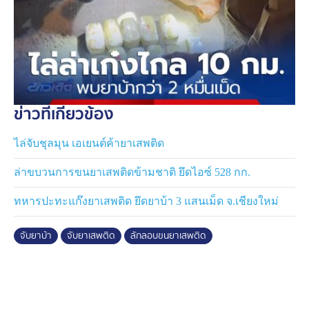
ข่าวที่เกี่ยวข้อง
ไล่จับชุลมุน เอเยนต์ค้ายาเสพติด
ล่าขบวนการขนยาเสพติดข้ามชาติ ยึดไอซ์ 528 กก.
ทหารปะทะแก๊งยาเสพติด ยึดยาบ้า 3 แสนเม็ด จ.เชียงใหม่
จับยาบ้า
จับยาเสพติด
ลักลอบขนยาเสพติด