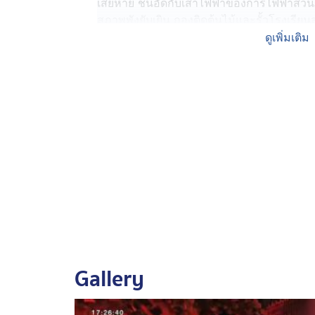
เสียหาย ชนอัดกับเสาไฟฟ้าของการไฟฟ้าส่วน
สภาพพังยับเยิน กองติดต้นไม้และรั้วโรงเรียนส
อุดรธานี
ดูเพิ่มเติม
คนขับรถเก๋งคือ ชายเสื้อน้ำเงิน บอกว่า เป็น
คุณผู้ชม เมาสุราแน่นอน เพราะยืนแทบจะไม่อยู
และเจ้าหน้าที่กู้ภัย ว่าทำงานเกินหน้าที่ โวย
ไปเจอกันในชั้นศาล"
นายมานิตย์ อายุ 42 ปี ไรเดอร์คู่กรณี เล่าว่
ถนน ไม่นึกว่า จู่ ๆ เคราะห์จะมาถึงตัว ถูกรถเ
จากรถ กลิ้งไปนอนบนฟุตบาท เดชะบุญที่ไม่ได
แขวนพระอะไร เจ้าตัวก็ยิ้ม ๆ บอกว่า ไม่ได้
ผู้กำกับการ สภ.เมืองอุดรธานี เผยว่า การที
ตรวจวัดแอลกอฮอล์ ถ้าในทางกฎหมายแล้ว หากผ
Gallery
สันนิษฐานไว้ก่อนว่า ขับรถในขณะเมาสุรา ซ
ข้อหา "ขับรถในขณะเมาสุรา" ควบคู่กับ "ขับรถ
บาดเจ็บ" และหากไรเดอร์ ถูกผู้ขับขี่รถเก๋งใช