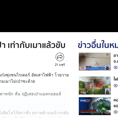
่า เท่ากับเมาแล้วขับ
ข่าวอื่นใน
ชา
จ.
21
แชร์
เก๋งพุ่งชนไรเดอร์ อัดเสาไฟฟ้า โวยวาย
ไฟ
แถมเมาไม่เป่าซะด้วย
้อหาหนัก ลั่น ปฏิเสธเป่าแอลกอฮอล์
คอ
ชอ
เก๋งติดโลโก้ตราชั่ง สภาพด้านหน้ารถพัง