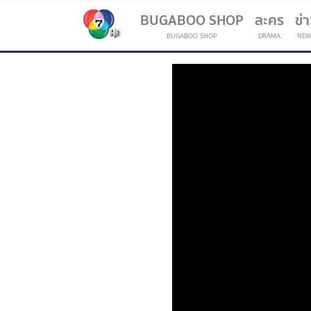
BUGABOO SHOP
ละคร
ข่
BUGABOO SHOP
DRAMA
NEW