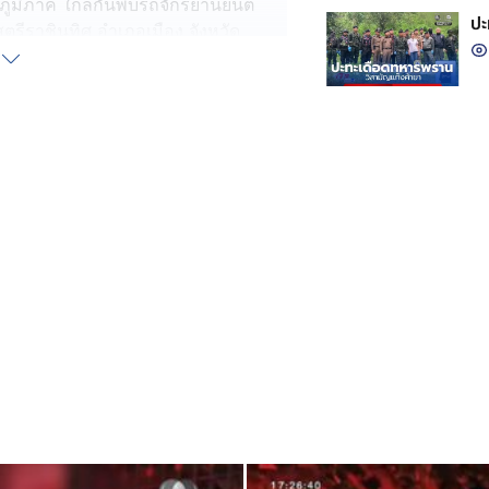
ภูมิภาค ใกล้กันพบรถจักรยานยนต์
ปะ
ตรีราชินูทิศ อำเภอเมือง จังหวัด
ทนายความ รู้กฎหมายดี แต่ดูทรงแล้ว
่ และพูดจาไม่ชัด ชี้หน้าด่านักข่าว
วายทำนองข่มขู่ว่า "เดี๋ยวหลายคน ต้อง
า จอดรถจักรยานยนต์รอรับออเดอร์อยู่ริม
ก๋งพุ่งเข้าชนอย่างจัง จนร่างกระเด็นตก
้บาดเจ็บรุนแรง พอนักข่าวถามว่า
ห้อยพระวัดไหนเลย
่ทนายความพูดจาวกวน ปฏิเสธการเป่า
ู้ขับขี่ปฏิเสธไม่ยอมเป่า ให้
ึ่งทางพนักงานสอบสวน เตรียมแจ้ง
โดยประมาทเป็นเหตุให้ผู้อื่นได้รับ
้คำพูด หรือแสดงท่าทีข่มขู่คุกคามใน