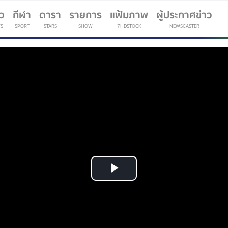
าว
กีฬา
ดารา
รายการ
แฟ้มภาพ
ผู้ประกาศข่าว
S
SPORT
STARS
SHOW
7HDSTOCK
NEWSCASTER
(current)
Play
Video