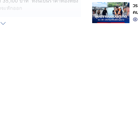
 35,100 บาท ทั้งนี้เป็นราคาทองที่ยัง
วร
ทองจะหักออก
คน
ที่ 4,532 หรียญสหรัฐ/ออนซ์