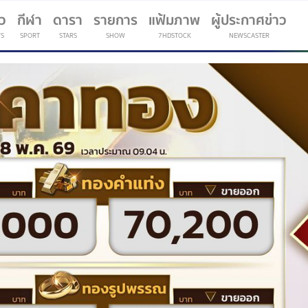
าว
กีฬา
ดารา
รายการ
แฟ้มภาพ
ผู้ประกาศข่าว
S
SPORT
STARS
SHOW
7HDSTOCK
NEWSCASTER
(current)