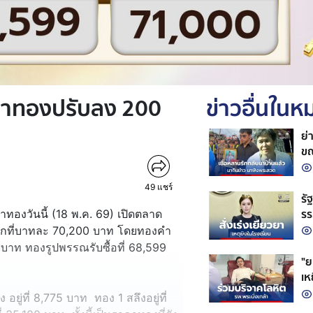
คาทองปรับลง 200
ข่าวอื่นใน
ย่
ขณ
49
แชร์
รั
รร
งวันนี้ (18 พ.ค. 69) เปิดตลาด
สถ
กที่บาทละ 70,200 บาท โดยทองคำ
0 บาท ทองรูปพรรณรับซื้อที่ 68,599
"ย
เห
ชว
ยู่ที่ 8,775 บาท ทอง 1 สลึงอยู่ที่