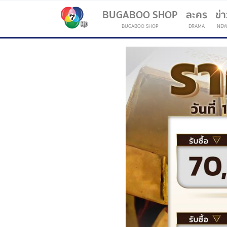
BUGABOO SHOP
ละคร
ข่
BUGABOO SHOP
DRAMA
NEW