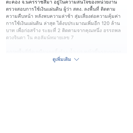
ตะคอง จ.นครราชสีมา อยู่ในความสนใจของหน่วยงาน
ตรวจสอบการใช้เงินแผ่นดิน ผู้ว่า สตง. ลงพื้นที่ ติดตาม
ความคืบหน้า หลังพบความล่าช้า สุ่มเสี่ยงต่อความคุ้มค่า
การใช้เงินแผ่นดิน ล่าสุด ได้งบประมาณเพิ่มอีก 120 ล้าน
บาท เพื่อก่อสร้าง ระยะที่ 2 ติดตามจากคุณหนึ่ง อรรถพล
ดวงจินดา ใน คอลัมน์หมายเลข 7
สภาพพื้นที่ที่ดูเหมือนถูกทิ้งร้าง น้ำเน่า หญ้าขึ้นรกบนทาง
เดินริมน้ำ จนชาวบ้านหลายคนวิพากษ์วิจารณ์ ติติงและ
ดูเพิ่มเติม
ทวงถามความคืบหน้า ถึงความคุ้มค่าและคุ้มทุน กับเงินแผ่น
ดิน ที่ใช้จ่ายไปกับ "โครงการพัฒนาและปรับปรุงภูมิทัศน์ลำ
ตะคอง ตามผังเมืองรวมเมืองนครราชสีมา จังหวัด
นครราชสีมา" หลังการก่อสร้างเสร็จสิ้น ในระยะที่ 1 สูงถึง
118,739,600 บาท
ล่าสุดโยธาธิการและผังเมืองจังหวัดนครราชสีมา เจ้าของ
โครงการ ไม่ท้อ ยังเดินหน้าโครงการฯ ต่อ หลังได้รับอนุมัติ
งบประมาณเพิ่ม 120 ล้านบาท ก่อสร้างระยะที่ 2 แล้ว