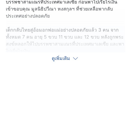
บรรพชาสามเณรที่ประเทศมาเลเซีย ก่อนพาไปเรี่ยไรเงิน
เข้าขอบคุณ มูลนิธิปวีณา หงสกุลฯ ที่ช่วยเหลือพากลับ
ประเทศอย่างปลอดภัย
เด็กกลับไทยสู่อ้อมอกพ่อแม่อย่างปลอดภัยแล้ว 3 คน จาก
ทั้งหมด 7 คน อายุ 5 ขวบ 11 ขวบ และ 12 ขวบ หลังถูกพระ
สงฆ์หลอกให้ไปบรรพชาสามเณรที่ประเทศมาเลเซีย และพา
ไปเรี่ยไรเงิน
ดูเพิ่มเติม
โดยพ่อแม่ผู้ปกครองเดินทางเข้าขอบคุณ นางปวีณา หงสกุล
มูลนิธิปวีณา หงสกุล เพื่อเด็กเเละสตรี ได้ประสานกระทรวง
การต่างประเทศ กระทรวงการพัฒนาสังคมเเละความมั่นคง
ของมนุษย์ และทางการมาเลเซีย กลับไทยอย่างปลอดภัย
ส่วนเด็กอีก 4 คน อายุ 13-15 ปี ทางการมาเลเซีย ยังคงให้
เป็นพยานจนสิ้นเดือนพฤษภาคมนี้ จึงจะได้กลับไทย
พฤติการณ์ของ "พระมหา อ." จะติดต่อเด็กจากครอบครัว
ยากจน อ้างว่าเป็นประธานมูลนิธิทำความดีตอบแทนคุณ