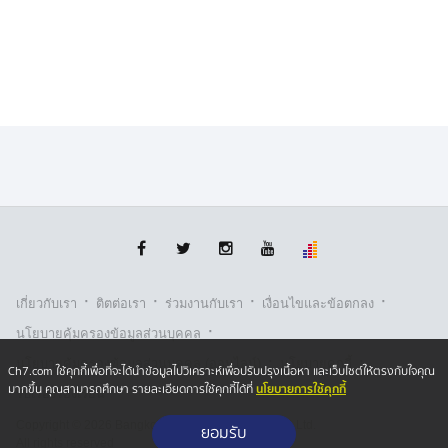
·
·
·
·
เกี่ยวกับเรา
ติตต่อเรา
ร่วมงานกับเรา
เงื่อนไขและข้อตกลง
·
นโยบายคุ้มครองข้อมูลส่วนบุคคล
·
·
นโยบายคุ้มครองข้อมูลส่วนบุคคล (ออนไลน์)
นโยบายคุกกี้
Ch7.com ใช้คุกกี้เพื่อที่จะได้นำข้อมูลไปวิเคราะห์เพื่อปรับปรุงเนื้อหา และเว็บไซต์ให้ตรงกับใจคุณ
นโยบายการใช้คุกกี้
มากขึ้น คุณสามารถศึกษา รายละเอียดการใช้คุกกี้ได้ที่
รับเรื่องร้องเรียน
Copyright © 2026 Bangkok Broadcasting & T.V. Co.,Ltd.
ยอมรับ
All rights reserved