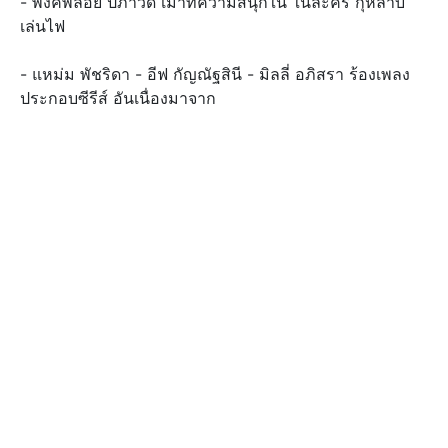
- พิ้งค์พลอย ปภาวดี เมาท์ความสนุกใน ในละคร กุหลาบ
เล่นไฟ
- แหม่ม พัชริดา - อีฟ กัญณัฐสินี - มิลลี่ อภิสรา ร้องเพลง
ประกอบซีรีส์ อันเนื่องมาจาก