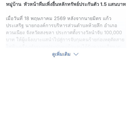
หมู่บ้าน หัวหน้าทีมเพิ่งยื่นหลักทรัพย์ประกันตัว 1.5 แสนบาท
เมื่อวันที่ 18 พฤษภาคม 2569 หลังจากนายมิตร แก้ว
ประเสริฐ นายกองค์การบริหารส่วนตำบลห้วยลึก อำเภอ
ควนเนียง จังหวัดสงขลา ประกาศตั้งรางวัลนำจับ 100,000
บาท ให้ผู้แจ้งเบาะแสนำไปสู่การจับกุมคนร้ายก่อเหตุตัดสาย
ไฟฟ้าเครื่องทำระบบประปาหมู่บ้านจนได้รับความเสียหาย
รวมทั้งนายเดชอิศม์ ขาวทอง อดีต รมช.มหาดไทยและอดีต
ดูเพิ่มเติม
รมช. สาธารณสุข ประกาศตั้งรางวัลนำจับ 60,000 บาท ให้
ผู้ที่แจ้งเบาะแสจับกุมคนร้ายตัดสายไฟฟ้าหน้าสำนักงานนาย
เดชอิศม์ ที่ตำบลคูหาใต้ อำเภอรัตภูมิ จังหวัดสงขลา
ล่าสุด พ.ต.อ.ฉัตรณัย เส้นตรัง ผู้กำกับการสืบสวน 2 กอง
กำกับการสืบสวน 2 กองบังคับการสืบสวนสอบสวน ตำรวจ
ภูธรภาค 9 นำกำลังตำรวจชุดสืบสวนไล่ตรวจสอบกล้อง
วงจรปิด ก่อนไปจับกุม นายพงษ์ศักดิ์ อินทร์แก้ว หรือ เพชร
อายุ 19 ปี กับ นายศกฤต หรือท็อป อายุ 26 ปี ผู้ต้องหาตาม
หมายจับศาลจังหวัดสงขลา โดยไปจับกุมได้ที่ห้องพัก ภายใน
รีสอร์ตแห่งหนึ่ง ในอำเภอปากพะยูน จังหวัดพัทลุง พร้อม