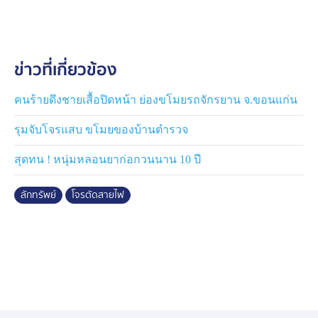
ของกลาง เงินสด 1,040 บาท ที่ได้จากการขายสายไฟที่
อบต.ห้วยลึก ส่วนลวดทองแดง ความยาวประมาณ 2 เมตร
น้ำหนัก 4.4 กิโลกรัม ที่ได้จากการลักตัดสายไฟที่อะพาร์ต
ข่าวที่เกี่ยวข้อง
เมนต์ โดยตำรวจตามไปยึดได้ที่ร้านรับซื้อของเก่าแห่งหนึ่ง
ใน ต.เกาะหมาก อ.ปากพะยูน จ.พัทลุง
คนร้ายดึงชายเสื้อปิดหน้า ย่องขโมยรถจักรยาน จ.ขอนแก่น
จากนั้นนำตัวไปชี้จุดก่อเหตุในพื้นที่อำเภอควนเนียงและ
รุมจับโจรแสบ ขโมยของบ้านตำรวจ
รัตภูมิ ก่อนจะนำตัวไปสอบสวน ซึ่ง
นายศกฤต ให้การว่า เมื่อ 2 เดือนก่อน ถูกจับกุมคดีลักทรัพย์
สุดทน ! หนุ่มหลอนยาก่อกวนนาน 10 ปี
และประกันตัวด้วยหลักทรัพย์ 150,000 บาท หลังจากนั้นก็
ออกมาตระเวนก่อเหตุลักทรัพย์สายไฟในช่วงเวลากลางคืน
ลักทรัพย์
โจรตัดสายไฟ
ในหลายพื้นที่ เงินที่ได้มาก็จะนำไปซื้อยาเสพติดเสพและใช้
จ่าย ซึ่งตนกับพวก ก็จะเช่ารีสอร์ตตามพื้นที่ต่าง ๆ ไว้หลับ
นอน เมื่อก่อเหตุก็จะย้ายสถานที่ โดยช่วงต้นเดือนพฤษภาคม
2569 ก็ไปก่อเหตุขโมยแบตเตอร์รีรถหัวลากบรรทุกพ่วงที่
จอดอยู่ริมถนนรัตนอุทิศ ในเขตเทศบาลนครหาดใหญ่
อำเภอหาดใหญ่ จำนวน 2 ลูก ก่อนจะทำไปขายได้เงิน
3,200 บาท แล้วถูกศาลจังหวัดสงขลา ออกหมายจับ