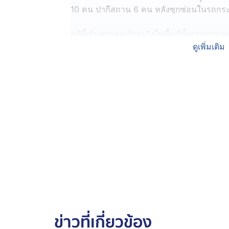
10 คน ปากีสถาน 6 คน หลังซุกซ่อนในรถกระบ
คดีนี้เริ่มจากชุดเฝ้าระวังในพื้นที่ตั้งจุดตร
ชาวต่างชาติใช้ประเทศไทยเป็นทางผ่าน ต่อมาเ
ดูเพิ่มเติม
มา จึงแสดงตัวเข้าตรวจค้น พบชาวต่างชาติ 16
จึงนำตัวไปสอบปากคำเพิ่มเติมทราบว่า กลุ่ม
ฝั่งประเทศกัมพูชา ส่วนชาวปากีสถานอยู่ฝั่ง
ประเทศกัมพูชา เพื่อไปทำงานแก๊งคอลเซนเตอ
ขณะที่ผู้นำพาชาวไทย อ้างว่า มีผู้ว่าจ้างให้
คันหนึ่ง ระยะทางไม่เกิน 1 กิโลเมตร โดยได้
เคยทำมาแล้วหลายครั้ง เป็นลักษณะอาชีพเสร
รอง ผบ.ตร.ตรวจสอบบ้านพักคอยแก๊งคอลเซน
ส่วนที่ จังหวัดพิษณุโลก พลตำรวจเอก ธัชชัย
แห่งชาติ นำคณะฯ ทำงานไปตรวจสอบบ้านเช
ข่าวที่เกี่ยวข้อง
พิษณุโลก จังหวัดพิษณุโลก ซึ่งถูกใช้เป็นบ