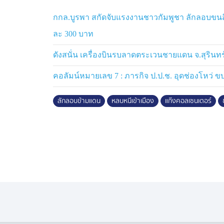
คอยก่อนเดินทางต่อไปเข้าร่วมแก๊งคอลเซนเต
กกล.บูรพา สกัดจับแรงงานชาวกัมพูชา ลักลอบขนส
ที่มาคดีนี้เริ่มจากตำรวจพบคนอินโดนีเซีย ลัก
ละ 300 บาท
โดยมีคนนำพาชาวไทย 2 คน และ ชาวจีน 1 คน
จังหวัดตาก เพื่อข้ามฝั่งไปประเทศเมียนมา ซึ่ง
ดังสนั่น เครื่องบินรบลาดตระเวนชายแดน จ.สุรินทร
อินโดนีเซีย ทั้งหมด มาพักที่บ้านหลังนี้ ซึ่ง
ห้อง หน้าต่างปิดมิดชิด มีน้ำและไฟฟ้า พร้อม
คอลัมน์หมายเลข 7 : ภารกิจ ป.ป.ช. อุดช่องโหว่
เบื้องต้นชาวอินโดีเซีย 3 คน ไม่เข้าข่ายเป็นเ
ลักลอบข้ามแดน
หลบหนีเข้าเมือง
แก๊งคอลเซนเตอร์
ตำรวจจึงแจ้งให้สถานทูตอินโดนีเซีย ประจำป
ก็ยังต้องดำเนินคดีในข้อหาลักลอบเข้าเมื
และ ชาวจีน ที่ถูกตำรวจจับกุมถูกดำเนินคดีเดีย
อาศัย ซ่อนเร้น หรือช่วยเหลือ คนต่างด้าว อย
ส่งดำเนินคดี สภ.เมืองพิษณุโลกต่อไป