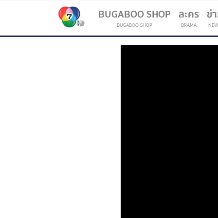
BUGABOO SHOP
ละคร
ข่
BUGABOO SHOP
DRAMA
NEW