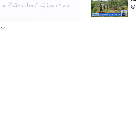
ะ ซึ่งมีชายไทยเป็นผู้นำพา 1 คน
วจ หลังรับแจ้งว่ามีขบวนการลักลอบนำพา
จ้าหน้าที่พบรถกระบะ ท่าทีพิรุธผ่าน
 คน ไม่มีหนังสือเดินทาง
ชาวจีนทั้งหมด ลักลอบเดินทางมาจาก
ไทย แต่ต้องการลักลอบข้ามแดนไปยัง
ร์
ไปรับชาวต่างชาติ จากรถคันหนึ่ง ไปอีก
ค่าจ้างหัวละ 50 บาท พร้อมยอมรับว่า
ิม
เตอร์
จ.พิษณุโลก
 ปิตะนีละบุตร รองผู้บัญชาการตำรวจ
่า ตำบลพลายชุมพล อำเภอเมือง
้านพักขบวนการนำพาชาวต่างชาติ มาพัก