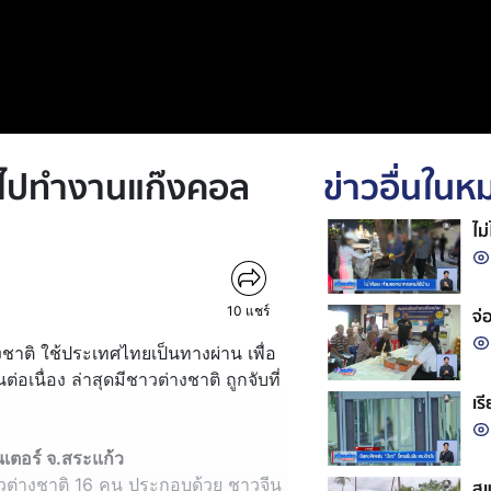
มไปทำงานแก๊งคอล
ข่าวอื่นใน
ไม
10
แชร์
จ่
าติ ใช้ประเทศไทยเป็นทางผ่าน เพื่อ
อเนื่อง ล่าสุดมีชาวต่างชาติ ถูกจับที่
เร
เตอร์ จ.สระแก้ว
ต่างชาติ 16 คน ประกอบด้วย ชาวจีน
สแ