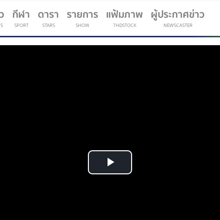
าว
กีฬา
ดารา
รายการ
แฟ้มภาพ
ผู้ประกาศข่าว
S
SPORT
STARS
SHOW
7HDSTOCK
NEWSCASTER
(current)
Play
Video