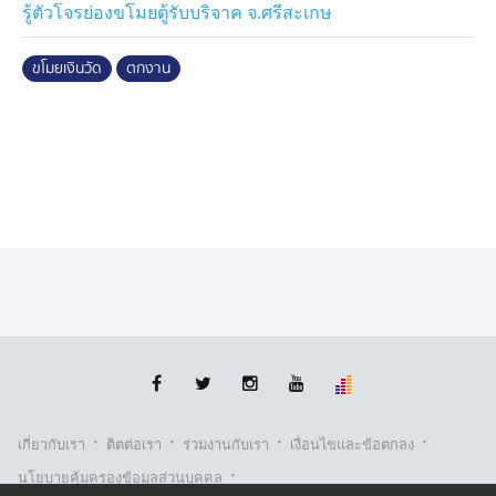
รู้ตัวโจรย่องขโมยตู้รับบริจาค จ.ศรีสะเกษ
ขโมยเงินวัด
ตกงาน
·
·
·
·
เกี่ยวกับเรา
ติตต่อเรา
ร่วมงานกับเรา
เงื่อนไขและข้อตกลง
·
นโยบายคุ้มครองข้อมูลส่วนบุคคล