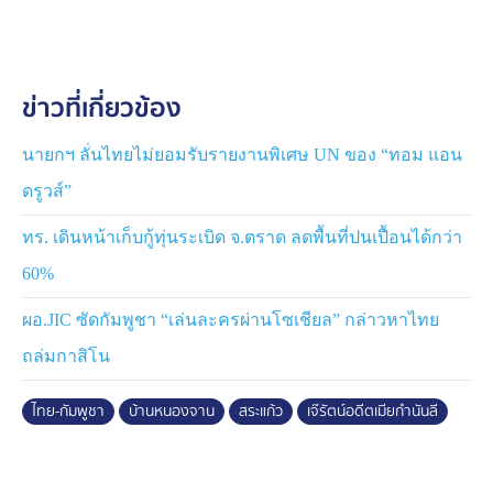
ปรากฏว่า เจ๊รัตน์ อดีตเมียกำนันลี ผู้กว้างขวางฝั่งกัมพูชา ได้
เข้ามาขัดขวางและกีดกันไม่ให้ชาวบ้านเจ้าของที่ดิน เข้าไถ
ที่นาและทำกินในที่ดินของตัวเอง อ้างว่า ตนเองทำกินมา
ข่าวที่เกี่ยวข้อง
ก่อน
บรรยากาศที่บริเวณหน้าด่านหนองจาน จุดตรวจ จต.ส.40 มี
นายกฯ ลั่นไทยไม่ยอมรับรายงานพิเศษ UN ของ “ทอม แอน
ชาวบ้านทั้งสองฝ่ายมาเผชิญหน้ากัน และเกิดความ
ดรูวส์”
ตึงเครียด ายนริศ ปาลกะวงศ์ ณ อยุธยา นายอำเภอโคกสูง
เข้าไปเจรจาและรับฟังปัญหาจากชาวบ้านเจ้าของที่ดินและ
ทร. เดินหน้าเก็บกู้ทุ่นระเบิด จ.ตราด ลดพื้นที่ปนเปื้อนได้กว่า
ฝ่ายของ เจ๊รัตน์ ขณะที่ฝ่ายของเจ๊รัตน์และญาติ ก็พยายาม
60%
ถกเถียงว่า ตัวเองทำมาก่อน หากจะหยุดก็ต้องหยุดทั้งหมด
ฝั่งเจ้าของที่ดินที่มีกรรมสิทธิก็ไม่ยอม ถ้าต้องหยุดไถที่ดิน ก็
ผอ.JIC ซัดกัมพูชา “เล่นละครผ่านโซเชียล” กล่าวหาไทย
จะไม่ทันฤดูกาลนี้ ก่อนที่ต่างฝ่ายจะมีการเดินทางไปแจ้ง
ถล่มกาสิโน
ความที่ สภ.โคกสูง
ไทย-กัมพูชา
บ้านหนองจาน
สระแก้ว
เจ๊รัตน์อดีตเมียกำนันลี