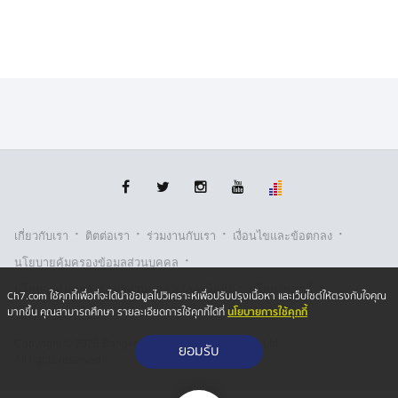
·
·
·
·
เกี่ยวกับเรา
ติตต่อเรา
ร่วมงานกับเรา
เงื่อนไขและข้อตกลง
·
นโยบายคุ้มครองข้อมูลส่วนบุคคล
·
·
นโยบายคุ้มครองข้อมูลส่วนบุคคล (ออนไลน์)
นโยบายคุกกี้
Ch7.com ใช้คุกกี้เพื่อที่จะได้นำข้อมูลไปวิเคราะห์เพื่อปรับปรุงเนื้อหา และเว็บไซต์ให้ตรงกับใจคุณ
นโยบายการใช้คุกกี้
มากขึ้น คุณสามารถศึกษา รายละเอียดการใช้คุกกี้ได้ที่
รับเรื่องร้องเรียน
Copyright © 2026 Bangkok Broadcasting & T.V. Co.,Ltd.
ยอมรับ
All rights reserved