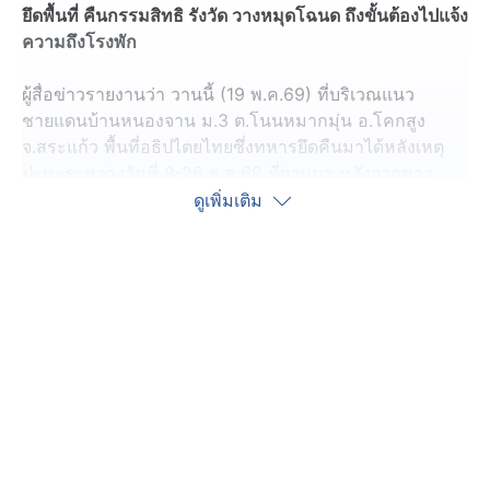
ยึดพื้นที่ คืนกรรมสิทธิ รังวัด วางหมุดโฉนด ถึงขั้นต้องไปแจ้ง
ความถึงโรงพัก
ผู้สื่อข่าวรายงานว่า วานนี้ (19 พ.ค.69) ที่บริเวณแนว
ชายแดนบ้านหนองจาน ม.3 ต.โนนหมากมุ่น อ.โคกสูง
จ.สระแก้ว พื้นที่อธิปไตยไทยซึ่งทหารยึดคืนมาได้หลังเหตุ
ปะทะระหว่างวันที่ 8-26 ธ.ค.68 ที่ผ่านมา หลังจากชาว
กัมพูชาเข้ามาอาศัยอยู่และยึดครองมานานกว่า 40 ปี กอง
ดูเพิ่มเติม
กำลังบูรพา และจังหวัดสระแก้ว ได้ร่วมกับสำนักงานที่ดิน
จังหวัดสระแก้ว สาขาอรัญประเทศ และหน่วยงานที่
เกี่ยวข้องเข้ารังวัดและวางหมุดโฉนดที่ดิน ให้กับเจ้าของ
ที่ดินเดิมเรียบร้อยแล้ว
เมื่อเข้าสู่ฤดูฝน ชาวบ้านเจ้าของที่ดินได้เตรียมนำรถไถ
เข้าไปไถปรับที่ดินเพื่อเตรียมแปลงเพาะปลูก อาทิ นางคำผิน
โอปั่น เจ้าของที่ดินบริเวณบ้านกำนันลี ซึ่งยึดคืนมาได้ 30 ไร่
นายสง่า ศรีเพีย เนื้อที่ 45 ไร่ เจ้าของที่ดินจุดที่มีการสร้าง
บ้านกำนันลี นางสมพร จันทะศร เนื้อที่ 23 ไร่ และ นายบุญ
เหลือ พรมมานุรักษ์ เนื้อที่ 48 ไร่ รวมทั้งสิ้น 146 ไร่ แต่