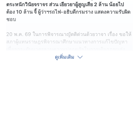
ตระหนักวินัยจราจร ส่วน เยียวยาผู้สูญเสีย 2 ล้าน น้อยไป
ต้อง 10 ล้าน จี้ ผู้ว่าฯรถไฟ-อธิบดีกรมราง แสดงความรับผิด
ชอบ
20 พ.ค. 69 ในการพิจารณาญัตติด่วนด้วยวาจา เรื่อง ขอให้
สภาผู้แทนราษฎรพิจารณาศึกษาแนวทางการแก้ไขปัญหา
เพื่อยกระดับมาตรฐานความปลอดภัยในการเดินรถขนส่ง
ทางรางในเขตเมือง และเยียวยาผู้ได้รับผลกระทบจาก
ดูเพิ่มเติม
เหตุการณ์อุบัติเหตุรถไฟชนรถโดยสารสาธารณะ บริเวณ
แยกอโศก - ดินแดง เพื่อให้รัฐบาลรับไปดำเนินการ
โดย นพ.วรงค์ เดชกิจวิกรม สส.พรรคไทยภักดี ระบุ
เหตุการณ์นี้เป็นความผิดพลาดเชิงระบบ เรื่องนี้จะจบแค่ คน
ขับรถไฟเสพยาเสพติด หรืออุบัติเหตุที่เกิดจากเฉพาะบุคคล
ไม่ได้ ต้องนำไปสู่การเปลี่ยนแปลงที่นำไปสู่ระบบการป้องกัน
ที่ไม่ให้เกิดเรื่องนี้อีก แต่บางแนวทางที่ ผู้มีอำนาจคิด ตนฟัง
แล้วเศร้าใจ อย่างเช่น การห้ามรถไฟเข้าเขตกรุงเทพฯ ชั้น
ใน เพราะ ทุกวันนี้ มีรถไฟที่เข้ามากรุงเทพฯชั้นใน วันละ
ประมาณ 90 ขบวนทั้ง รถไฟท่องเที่ยว และ ขนส่งสินค้า