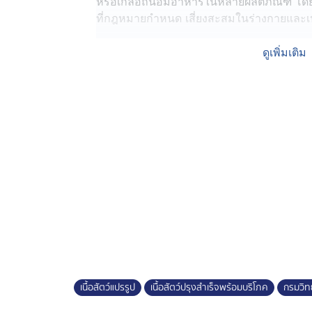
หรือเกลือถนอมอาหารในหลายผลิตภัณฑ์ โดย
ที่กฎหมายกำหนด เสี่ยงสะสมในร่างกายและเปล
ดร.นพ.สราวุฒิ บุญสุข อธิบดีกรมวิทยาศาสต
ดูเพิ่มเติม
อาหารมีการใช้“เกลือถนอมอาหาร”ได้แก่ โ
(Nitrate) หรือไนไทรต์ (Nitrite)ใช้ในผลิตภัณฑ
ไส้กรอก แหนม และหมูยอ เพื่อช่วยคงสีชมพูแด
ของเชื้อแบคทีเรียอันตราย เช่น Clostridiu
อาจทำให้ร่างกายขาดออกซิเจน มีอาการตัวเข
เต้นผิดปกติ และอาจรุนแรงถึงเสียชีวิตได้
นอกจากนี้ หากนำอาหารที่มีไนเทรตหรือไนไทรต
หรือทอดจนไหม้เกรียม สารดังกล่าวอาจทำปฏิก
มีน” (Nitrosamine) ซึ่งเป็นสารก่อมะเร็ง 
(ฉบับที่ 468) พ.ศ. 2568 กำหนดให้ใช้ไนเทรตไ
และไนไทรต์ไม่เกิน 80 มิลลิกรัมต่อกิโลกรัม
อธิบดีกรมวิทย์ฯ กล่าวว่า จากการเฝ้าระวังผลิ
เนื้อสัตว์แปรรูป
เนื้อสัตว์ปรุงสำเร็จพร้อมบริโภค
กรมวิท
2569 พบว่า