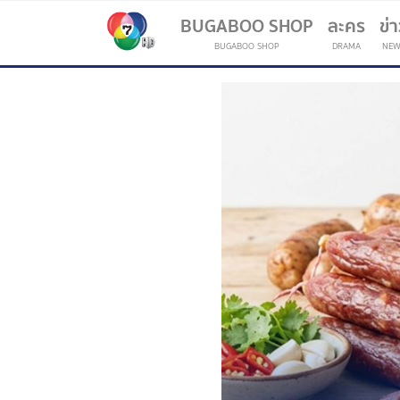
BUGABOO SHOP
ละคร
ข่
BUGABOO SHOP
DRAMA
NEW