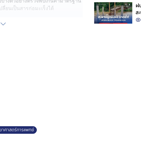
บางตัวอย่างตรวจพบเกินค่ามาตรฐาน
ฝน
ี่ยนเป็นสารก่อมะเร็งได้
สะ
ร์การแพทย์ กล่าวว่า ในอุตสาหกรรม
ซเดียมและโพแทสเซียมไนเทรต
์แปรรูปเนื้อสัตว์ เช่น กุนเชียง
งของเนื้อสัตว์และยับยั้งการเจริญ
m botulinum หากได้รับในปริมาณสูง
ียวคล้ำ หายใจหอบ เวียนศีรษะ หัวใจ
์ไปผ่านความร้อนสูง เช่น ปิ้ง ย่าง
ิริยากับโปรตีนเกิดเป็น “ไนโตรซา
ทั้งนี้ตามประกาศกระทรวงสาธารณสุข
ด้ไม่เกิน 200 มิลลิกรัมต่อกิโลกรัม
ตภัณฑ์เนื้อสัตว์แปรรูปในช่วงปี 2567-
ยาศาสตร์การแพทย์