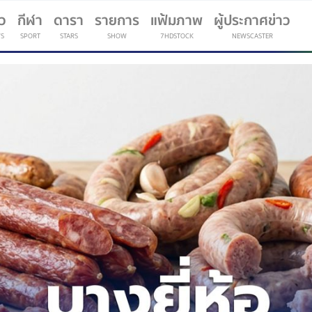
าว
กีฬา
ดารา
รายการ
แฟ้มภาพ
ผู้ประกาศข่าว
S
SPORT
STARS
SHOW
7HDSTOCK
NEWSCASTER
(current)