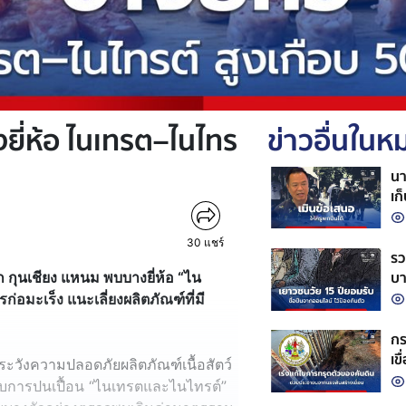
างยี่ห้อ ไนเทรต–ไนไทร
ข่าวอื่นใน
นา
เก
กล
30
แชร์
รว
บา
ก กุนเชียง แหนม พบบางยี่ห้อ “ไน
ก่อมะเร็ง แนะเลี่ยงผลิตภัณฑ์ที่มี
กร
เข
ะวังความปลอดภัยผลิตภัณฑ์เนื้อสัตว์
พบการปนเปื้อน “ไนเทรตและไนไทรต์”