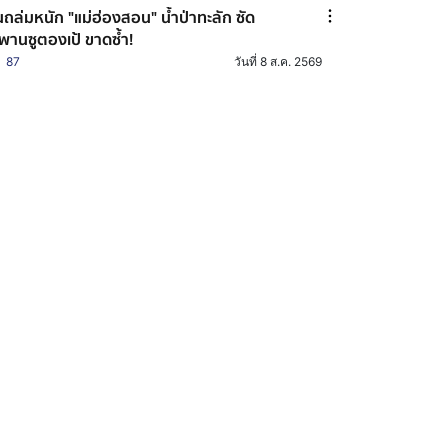
ถล่มหนัก "แม่ฮ่องสอน" น้ำป่าทะลัก ซัด
พานซูตองเป้ ขาดซ้ำ!
87
วันที่ 8 ส.ค. 2569