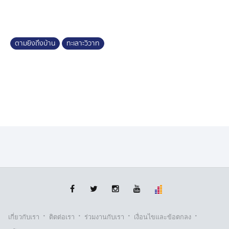
ไปงานบวชของคนในหมู่บ้าน แล้วไปเขม่นกับกลุ่มผู้ก่อเหตุ
จากนั้นก็กลับบ้าน และขณะที่นั่งพักอยู่ในบ้าน กลุ่มผู้ก่อเหตุ
ก็ตามใช้ปืนยิงใส่บ้านของตน ซึ่งช่วงดังกล่าวลูกของตน อายุ
5 ขวบ ก็อยู่ในบ้านด้วย แต่โชคดีที่พากันหนีทัน
ตามยิงถึงบ้าน
ทะเลาะวิวาท
สำหรับกลุ่มผู้ก่อเหตุ ตำรวจ สภ.บ้านแม่น รู้ตัวแล้ว 3 คน
และขณะนี้อยู่ระหว่างติดตามจับกุมตัวมาดำเนินคดี
·
·
·
·
เกี่ยวกับเรา
ติตต่อเรา
ร่วมงานกับเรา
เงื่อนไขและข้อตกลง