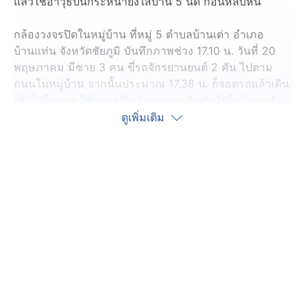
แล้วใช้อาวุธปืนกระหน่ำยิงใส่บ้าน 5 นัด ก่อนหลบหนี
กล้องวงจรปิดในหมู่บ้าน ที่หมู่ 5 ตำบลบ้านเต่า อำเภอ
บ้านแท่น จังหวัดชัยภูมิ บันทึกภาพช่วง 17.10 น. วันที่ 20
พฤษภาคม มีชาย 3 คน ขี่รถจักรยานยนต์ 2 คัน ไปตาม
ถนนในหมู่บ้าน จากนั้นประมาณ 17.38 น. ก็จอดรถแล้วเดิน
เข้าไปในซอย ใช้อาวุธปืน 2 กระบอกยิงเข้าไปในบ้านหลัง
หนึ่งกว่า 5 นัด ทำให้ นายวัฒนา อายุ 32 ปี ที่อยู่ในบ้าน
ดูเพิ่มเติม
กระโดดหนีตายออกไปนอกบ้านได้ทัน ส่วนผู้ก่อเหตุก็พากันขี่
รถจักรยานยนต์หลบหนี
หลังเกิดเหตุ ตำรวจ สภ.บ้านแท่น ไปตรวจสอบที่เกิดเหตุก็พบ
ปลอกกระสุนปืนตกอยู่ที่พื้น 5 ปลอก คาดว่าใช้อาวุธปืนพก
สั้น ขนาด 9 มม. และพบประตูห้องนอนในบ้านถูกยิงเป็นรูพัง
เสียหาย
นายวัฒนา พร้อมญาติ ไปแจ้งความที่ สภ.บ้านแท่น ก่อนเล่า
ว่า คนก่อเหตุ ยิงปืนทั้งหมด 5 นัด จากอาวุธปืน 2 กระบอก
ซึ่งตนกับญาติ ๆ ช่วยกันห้าม ส่วนสาเหตุเกิดจาก นายวัฒนา