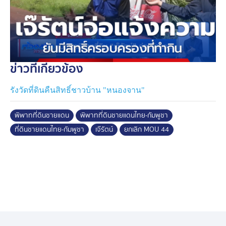
โดยตนเอง ยืนยันว่า ตัวเองมีเอกสาร ภ.บ.ท.5 หรือ เอกสาร
การเสียภาษีบำรุงท้องที่ (ภาษีดอกหญ้า) ที่ออกให้โดย
องค์การบริหารส่วนท้องถิ่น (อบต. หรือ เทศบาล) ยืนยันว่า
ตัวเองก็จ่ายเงินภาษีบำรุงท้องที่ อย่างถูกต้องมาโดยตลอด
ข่าวที่เกี่ยวข้อง
หลายสิบปี ตั้งแต่ปี 2546
รังวัดที่ดินคืนสิทธิ์ชาวบ้าน "หนองจาน"
แต่มาวันนี้ กลับถูก นายสง่า ที่อ้างสิทธิ์เป็นเจ้าของที่ดิน นำ
รถแบ็กโฮเข้าขุดรื้อทำลายแปลงอ้อยที่ตนเองปลูกไว้บนที่ดิน
พิพาทที่ดินชายแดน
พิพาทที่ดินชายแดนไทย-กัมพูชา
ดังกล่าว ได้รับความเสียหาย วันนั้นตนเองจึงต้องถ่ายรูปไว้
ที่ดินชายแดนไทย-กัมพูชา
เจ๊รัตน์
ยกเลิก MOU 44
เป็นหลักฐานแจ้งร้องทุกข์กับตำรวจ เพื่อเอาผิดกับผู้บุกรุก
ทำให้ทรัพย์สินของตนเองเสียหาย
นายอำนาจ ศรีสงค์ เจ้าพนักงานที่ดินจังหวัดสระแก้ว สาขา
อรัญประเทศ ระบุว่า ตามกระบวนการต่อไป ก็ให้ชาวบ้าน
ทุกราย เข้าไปปรับที่ดินทำกินตามสิทธิ์ครอบครองตาม
เอกสาร ในเวลาไม่เกิน 7 วัน โดยให้รอเจ้าหน้าที่เข้าไป
ทำการรังวัดที่ดิน เพื่อพิสูจน์สิทธิ์ ภายในวันที่ 18 มิถุนายน