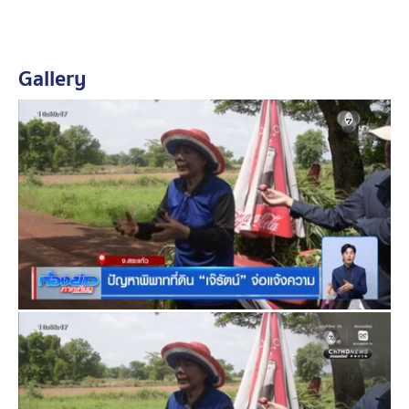
ว่าราชการจังหวัดสระแก้ว และกำลังทหารเข้ามาดำเนิน
การ ทำให้ นายสง่า ศรีเพีย ซึ่งเป็น 1 ในชาวบ้าน 7 ราย ที่
เข้าสู่ขบวนการพิสูจน์และได้รับมอบสิทธิ์ครอบครองที่ดิน
Gallery
กรณีนี้มีชาวบ้าน 7 ราย ที่ได้รับสิทธิ์จากผู้ว่าฯ บนที่ดิน
ทั้งหมด 8 แปลง รวมแล้วกว่า 100 ไร่
ปัญหาพิพาทที่ดิน "เจ๊รัตน์" จ่อแจ้งความ
นายสง่า ศรีเพีย ยังบอกอีกว่า ตัวเองมีว่าสิทธิ์ครอบครองที่
ทำกินมีประมาณ 28 ไร่ และถือครองกันมาตั้งแต่รุ่นปู่ รุ่นย่า
ก่อนที่จะมีการตั้งศูนย์อพยพบ้านหนองจาน ระหว่างปี 2518-
2522 จากนั้นพื้นที่ดังกล่าวถูกทหารกัมพูชาห้ามไม่ให้คน
ไทยเข้า จนทำให้ต้องรอมานานกว่า 50 ปี พอจะได้เข้ามา
ทำกินในพื้นที่ดังกล่าว ก็มาเกิดเหตุมีคนมาขวาง
ด้าน นางทองลัด กันหา หรือ เจ๊รัตน์ อดีตเมียกำนันลี ก็อ้าง
ว่า ตัวเองอยู่และเห็นที่ดินบริเวณนี้มาตั้งแต่ องค์การ
สหประชาชาติ (UN) เข้ามาตั้งค่ายช่วยเหลือผู้อพยพชาว
กัมพูชา กระทั่ง องค์การสหประชาชาติ ถอนค่ายออกไป ก็มี
ทหารกัมพูชาและไทยเข้ามาเคลียร์พื้นที่