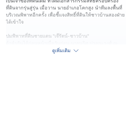
เป็นเจ้าของที่ดินเดิม ที่ได้มีเอกสารกรรมสิทธิ์ครอบครอง
ที่ดินจากรุ่นสู่รุ่น เมื่อวาน นายอำเภอโคกสูง นำทีมลงพื้นที่
บริเวณพิพาทอีกครั้ง เพื่อชี้แจงสิทธิ์ที่ดินให้ชาวบ้านสองฝ่าย
ได้เข้าใจ
ปมพิพาทที่ดินชายแดน "เจ๊รัตน์-ชาวบ้าน"
ถ้าจำกันได้ก่อนหน้าเมื่อวันก่อน นายนริศ ปาลกะวงศ์ ณ
อยุธยา นายอำเภอโคกสูง เคยลงไปเป็นตัวกลางไกล่เกลี่ย
ดูเพิ่มเติม
ปมพิพาท ระหว่าง เจ๊รัตน์ อดีตเมียกำนันลี กับชาวบ้านที่เป็น
เจ้าของที่ดินเดิมแล้วครั้งหนึ่ง แต่เคลียร์ไม่ลงตัว เป็นที่มา
ปรากฏคลิปปะทะฝีปากกัน
ต่อมาเมื่อวาน นายอำเภอโคกสูง ลงพื้นที่อีกครั้ง พร้อม นาย
อำนาจ ศรีสงค์ เจ้าพนักงานที่ดินจังหวัดสระแก้ว สาขา
อรัญประเทศ เพื่อพูดคุยกับ นายสง่า ศรีเพีย ชาวบ้านหนอง
จาน อำเภอโคกสูง ซึ่งเป็นผู้อ้างสิทธิ์เป็นเจ้าของที่ดิน ส.ค.1
เดิมมาตั้งแต่ในอดีต
กระทั่งหลังเหตุการณ์ปะทะชายแดนไทย-กัมพูชา สงบลง ผู้