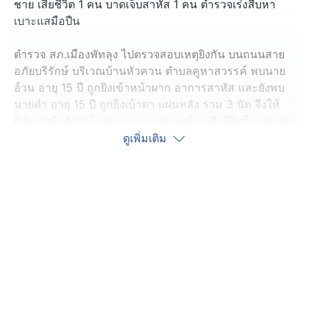
ชาย เสียชีวิต 1 คน บาดเจ็บสาหัส 1 คน ตำรวจเร่งสืบหา
เบาะแสมือปืน
ตำรวจ สภ.เมืองพัทลุง ไปตรวจสอบเหตุยิงกัน บนถนนสาย
อภัยบริรักษ์ บริเวณบ้านหัวควน ตำบลคูหาสวรรค์ พบนาย
อ้วน อายุ 15 ปี ถูกยิงเข้าหน้าผาก อาการสาหัส และยังพบ
นายดำ อายุ 15 ปี ถูกยิงเบ้าตา แผ่นหลัง รวม 3 นัด จึงให้
กู้ภัยเร่งนำตัวส่งโรงพยาบาล แต่นายอ้วนเสียชีวิตในเวลาต่อ
มา
ดูเพิ่มเติม
สอบสวนผู้อยู่ในเหตุการณ์ ทราบว่า ก่อนเกิดเหตุผู้บาดเจ็บกับ
ผู้เสียชีวิต พร้อมเพื่อน รวม 5 คน กำลังขี่รถจักรยานนยต์
กลับจากเที่ยวหาดแสนสุขลำปำ มุ่งหน้ากลับบ้านพัก เมื่อถึง
จุดเกิดเหตุ มีกลุ่มวัยรุ่นขี่รถจักรยานยนต์ 3 คันตามประกบ
ก่อนยิงปืนใส่ผู้บาดเจ็บและผู้เสียชีวิต ส่วนสาเหตุยังไม่ทราบ
แต่ยืนยันว่าไม่เคยมีเรื่องบาดหมางกับใครมาก่อน
ตำรวจตรวจสอบในที่เกิดเหตุ พบปลอกกระสุนอาวุธสงคราม
1 ปลอก และจากลักษณะบาดแผล เชื่อว่าคนร้ายใช้อาวุธปืน