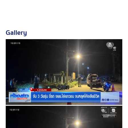
สอบภาพจากกล้องวงจรปิดอย่างละเอียด ก่อนไปพบหลักฐาน
สำคัญ คือกล้องวงจรปิดที่เราให้ดูเมื่อสักครู่ ที่เผยให้เห็นว่า
ก่อนเกิดเหตุ นายเศกสิทธิ์ ได้ขี่รถจักรยานยนต์หนีกลุ่มวัยรุ่น
ที่ขี่ไล่ตามมาแบบกระชั้นชิด จนรถของผู้ตายเสียหลักหลุด
Gallery
โค้งพุ่งชนขอบทางเท้าอย่างจัง จนสลบ แต่กลุ่มคู่อริยังไม่
หนำใจ ยังลงมาเตะซ้ำอีก
ตำรวจจึงแกะรอยจากรถจักรยานยนต์ของผู้ก่อเหตุ ล่าสุด
สามารถตามไปจับกุมผู้ก่อเหตุได้แล้ว 3 คนคือนายภูรินท์
(คิม) อายุ 19 ปี, นายยุทธศักดิ์ (ยิว) อายุ 17 ปี และนายจารุ
พัฒน์ (โทนี่) อายุ 16 ปี ก่อนคุมตัวมาสอบสวนที่
สภ.พรรณานิคม โดยทั้ง 3 คน ยอมรับสารภาพว่าเป็นบุคคล
ตามในวงจรปิดจริง ก่อนเกิดเหตุได้ขี่รถสวนทางกับกลุ่มผู้
ตาย แล้วถูกตะโกนในลักษณะท้าทาย ทำให้พวกตนเกิด
ความโมโห และขี่รถไล่ตามจะทำร้าย จนกระทั่งรถของคู่
กรณีเกิดอุบัติเหตุหลุดโค้ง และตามลงไปเตะซ้ำด้วยความคึก
คะนอง
เบื้องต้น ตำรวจได้ตั้งข้อหาหนัก "ร่วมกันทำร้ายผู้อื่นจนเป็น