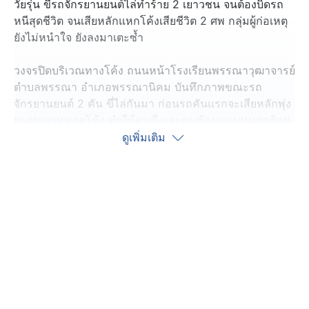
วัยรุ่น ขี่รถจักรยานยนต์ไล่ทำร้าย 2 เยาวชน จนต้องบิดรถ
หนีสุดชีวิต จนเสียหลักแหกโค้งเสียชีวิต 2 ศพ กลุ่มผู้ก่อเหตุ
ยังไม่หนำใจ ยังลงมาเตะซ้ำ
วงจรปิดบริเวณทางโค้ง ถนนหน้าโรงเรียนพรรณาวุฒาจารย์
ตำบลพรรณา อำเภอพรรณานิคม บันทึกภาพขณะรถ
จักรยานยนต์ 2 คัน ขี่ไล่กันมา ก่อนรถคันแรกจะเสียหลักพุ่ง
ชนฟุตบาทหลุดโค้ง ทำให้คนขี่ และคนซ้อนนอนหมดสติอยู่
ริมถนน จากนั้น จะเห็นว่ามีกลุ่มวัยรุ่นที่ขี่รถตามมาสมทบอีก
ดูเพิ่มเติม
1 คัน โดยหนึ่งในนั้นลงไปใช้เท้าเตะซ้ำคู่กรณี ทั้ง ๆ ที่เขา
นอนสลบอยู่ ก่อนแยกย้ายกันหลบหนี โดยเหตุการณ์นี้เกิดขึ้น
เมื่อกลางดึกวันที่ 22 พฤษภาคมที่ผ่านมา
ทราบชื่อผู้บาดเจ็บต่อมาคือ นายเศกสิทธิ์ อายุ 17 ปี (คนขี่)
และนายพิศาล อายุ 16 ปี เจ้าหน้าที่กู้ภัยได้ช่วยกันนำส่งโรง
พยาบาล แต่ทั้ง 2 เสียชีวิตในเวลาต่อมา ตอนแรกคดีนี้
เหมือนเป็นคดีอุบัติเหตุธรรมดา
แต่ ผกก.สภ.พรรณานิคม ได้สั่งให้ชุดสืบสวนลงพื้นที่ตรวจ