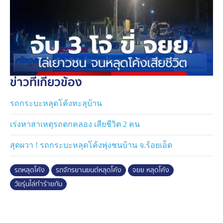
เหตุให้ผู้อื่นถึงแก่ความตาย" ก่อนคุมตัวดำเนินคดีตาม
กฎหมาย
ข่าวที่เกี่ยวข้อง
รถกระบะหลุดโค้งทะลุบ้าน
เร่งหาสาเหตุรถตกคลอง เสียชีวิต 2 คน
สุดผวา ! รถกระบะหลุดโค้งพุ่งชนบ้าน จ.ร้อยเอ็ด
รถหลุดโค้ง
รถจักรยานยนต์หลุดโค้ง
จยย หลุดโค้ง
วัยรุ่นไล่ทำร้ายกัน