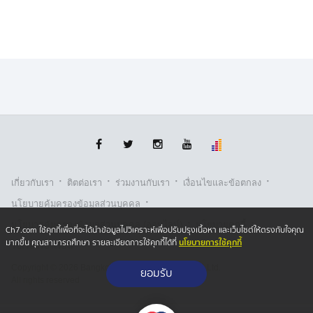
·
·
·
·
เกี่ยวกับเรา
ติตต่อเรา
ร่วมงานกับเรา
เงื่อนไขและข้อตกลง
·
นโยบายคุ้มครองข้อมูลส่วนบุคคล
·
·
นโยบายคุ้มครองข้อมูลส่วนบุคคล (ออนไลน์)
นโยบายคุกกี้
Ch7.com ใช้คุกกี้เพื่อที่จะได้นำข้อมูลไปวิเคราะห์เพื่อปรับปรุงเนื้อหา และเว็บไซต์ให้ตรงกับใจคุณ
นโยบายการใช้คุกกี้
มากขึ้น คุณสามารถศึกษา รายละเอียดการใช้คุกกี้ได้ที่
รับเรื่องร้องเรียน
Copyright © 2026 Bangkok Broadcasting & T.V. Co.,Ltd.
ยอมรับ
All rights reserved