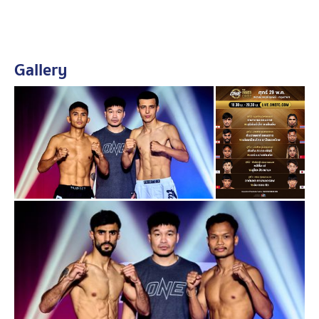
หนักและวัดระดับน้ำไม่ผ่าน จะมีการเจรจาตกลงกันเรื่อง
ชดเชยค่าน้ำหนัก เพื่อให้การแข่งขันดำเนินต่อไปได้
Gallery
สรุปผลการชั่งน้ำหนักทุกคู่ ศึก ONE ลุมพินี 156
- คู่เอก ก้องศึก ศิษย์สารวัตรเสือ ชั่งได้ 139.4 ป. vs คาคิ
มอฟ อานิสจอน ชั่งได้ 138.6 ป. (มวยไทย รุ่นแบนตัมเวต
135-145 ป.)
- คู่รอง มงคลเดชเล็ก พ.พิมพ์อร ชั่งได้ 138 ป. vs รุสลัน ตุก
ตารอฟ ชั่งได้ 136.8 ป. (มวยไทย รุ่นแบนตัมเวต 135-145
ป.)
- เพชรเมืองศรี ทอฝันฟาร์ม ชั่งได้ 134.8 ป. vs ดิโอโก มิ
เกล ซิลวา ชั่งได้ 135 ป. (คิกบ็อกซิง รุ่นฟลายเวต 125-135
ป.)
- สองแผ่นดิน ช.แก้ววิเศษ ชั่งได้ 131.8 ป. vs กวนอู ส.ราชนิ
กูล ชั่งได้ 131.8 ป. (มวยไทย รุ่นฟลายเวต 125-135 ป.)
- ตาลเดี่ยว ป.ประวิทย์ ชั่งได้ 112.6 ป. vs บักโจ้ ศิษย์คุณมะ
ชั่งได้ 113 ป. (มวยไทย รุ่นอะตอมเวต 105-115 ป.) *