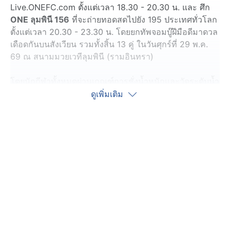
Live.ONEFC.com ตั้งแต่เวลา 18.30 - 20.30 น. และ ศึก
ONE ลุมพินี 156
ที่จะถ่ายทอดสดไปยัง 195 ประเทศทั่วโลก
ตั้งแต่เวลา 20.30 - 23.30 น. โดยยกทัพจอมบู๊ฝีมือดีมาดวล
เดือดกันบนสังเวียน รวมทั้งสิ้น 13 คู่ ในวันศุกร์ที่ 29 พ.ค.
69 ณ สนามมวยเวทีลุมพินี (รามอินทรา)
โดยนักกีฬาทั้งหมดผ่านเกณฑ์การชั่งน้ำหนักและวัดระดับน้ำ
ในร่างกายเป็นที่เรียบร้อย และจะสู้กันในพิกัดน้ำหนักตามที่
ดูเพิ่มเติม
ตกลงไว้ในสรุปผลด้านล่าง
ด้านคู่เอกในศึก
ONE ลุมพินี 156
“
ก้องศึก ศิษย์สารวัตรเสือ
”
มวยฝีมือดี วัย 22 ปี จากเมืองโคราช รับมือน้องใหม่ “
คาคิ
มอฟ อานิสจอน
” จอมบู๊หน้าใหม่ วัย 19 ปี จากอุซเบกิสถาน
ในกติกามวยไทย รุ่นแบนตัมเวต (135-145 ป.)
สำหรับนักกีฬาที่จะขึ้นชกในศึก
ONE ลุมพินี
ทุกคนจะต้อง
ผ่านการวัดระดับน้ำ ชั่งน้ำหนัก และตรวจสุขภาพ ตาม
เกณฑ์มาตรฐานที่กำหนด โดยคำนึงถึงเรื่องสุขภาพและ
ความปลอดภัยของนักกีฬาเป็นอันดับหนึ่ง หากมีการชั่งน้ำ