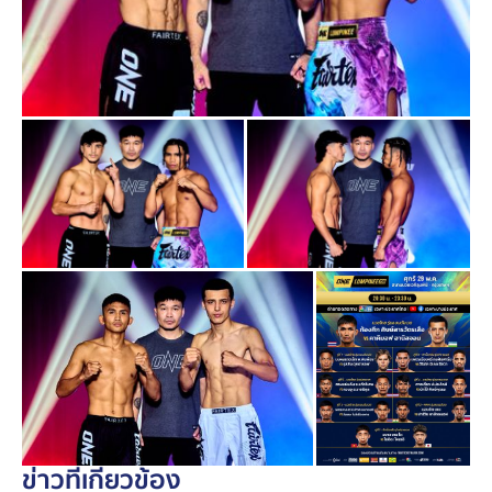
- เพชรบางเสร่ ป.อ่าวทะเลบางเสร่ ชั่งได้ 142.8 ป. vs วัน
ชนะ โบว์เมืองพาน ชั่งได้ 142.8 ป. (มวยไทย รุ่นแบนตัมเวต
135-145 ป.)
- มอนยิต เยน ชั่งได้ 123.8 ป. vs ปาร์วิซ คามิจอนอฟ ชั่งได้
124.4 ป. (MMA รุ่นสตรอว์เวต 115-125 ป.)
- ฮวาง เกอ ได ชั่งได้ 129.2 ป. vs โยชิดะ โคเซอิ ชั่งได้
129.8 ป. (คิกบ็อกซิง รุ่นฟลายเวต 125-135 ป.)
หมายเหตุ:
* “บักโจ้ ศิษย์คุณมะ” มาแทน “พยัคฆ์ ศักดิ์สตูล” ที่ขอถอน
ตัวเนื่องจากป่วย
สำหรับคู่ระหว่าง “สิงหราช ศิษย์ขุนทัพ vs วินเซนโซ เอสโป
ซิโต” จำเป็นต้องยกเลิกการแข่งขัน เนื่องจาก “สิงหราช” ทำ
น้ำหนักไม่ผ่านพิกัดที่ตกลงชก (142 ป.) และ "วินเซนโซ" ไม่
ยินยอมที่จะชกด้วย โดย “วินเซนโซ” ที่ทำน้ำหนักผ่านแล้ว
จะได้รับค่าตัวตามที่ตกลง
ข่าวที่เกี่ยวข้อง