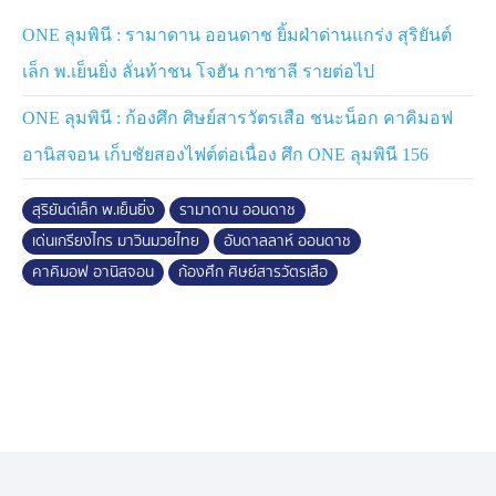
ศึก
ONE ลุมพินี 156
จองบัตรเข้าชมในสนามได้ทาง THAI
ONE ลุมพินี : รามาดาน ออนดาช ยิ้มฝ่าด่านแกร่ง สุริยันต์
TICKET MAJOR สำหรับผู้ชมทางบ้าน สามารถรับชมการ
ถ่ายทอดสดตั้งแต่เวลา 20.30 น. ผ่านช่องทางต่าง ๆ ดังนี้
เล็ก พ.เย็นยิ่ง ลั่นท้าชน โจฮัน กาซาลี รายต่อไป
ONE ลุมพินี : ก้องศึก ศิษย์สารวัตรเสือ ชนะน็อก คาคิมอฟ
- เฟซบุ๊ก ONE Championship Thailand
- ยูทูบ ONE Championship
อานิสจอน เก็บชัยสองไฟต์ต่อเนื่อง ศึก ONE ลุมพินี 156
- เว็บไซต์ Watch.ONEFC.com (เฉพาะบางประเทศ)
- ช่อง 7HD กด 35
สุริยันต์เล็ก พ.เย็นยิ่ง
รามาดาน ออนดาช
เด่นเกรียงไกร มาวินมวยไทย
อับดาลลาห์ ออนดาช
คู่เอกของรายการ The Inner Circle “
รามาดาน ออนดาช
”
คาคิมอฟ อานิสจอน
ก้องศึก ศิษย์สารวัตรเสือ
มวยหมัดโหด วัย 19 ปี จากเลบานอน วัดแกร่งกับ “
สุริยันต์
เล็ก พ.เย็นยิ่ง
” จอมบู๊ใจเกินร้อย วัย 29 ปี จากมหาสารคาม
ภายใต้กติกามวยไทย รุ่นฟลายเวต (125-135 ป.)
ส่วนอีกคู่ที่น่าสนใจ “
อับดาลลาห์ ออนดาช
” พี่ชายของ
“
รามาดาน
” กำปั้นสายแข็ง วัย 24 ปี จากเลบานอน ปะทะ
“
เด่นเกรียงไกร มาวินมวยไทย
” นักชกฟอร์มแรง วัย 27 ปี
จากพัทลุง ภายใต้กติกามวยไทย รุ่นสตรอว์เวต (115-125 ป.)