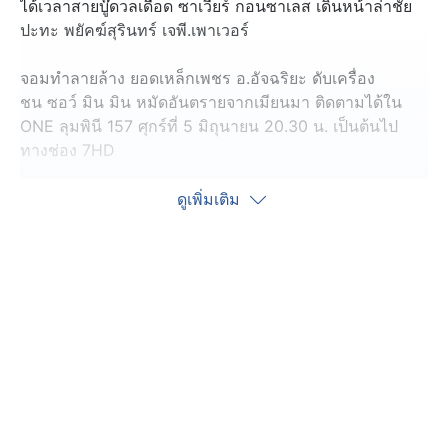
ได้เวลาสายบู๊ดวลเดือด ซาเวียร์ กอนซาเลส เดินหน้าล่าชัย
ปะทะ พยัคฆ์สุรินทร์ เจพี.เพาเวอร์
จอมทำลายล้าง ยอดเหล็กเพชร อ.อัจฉริยะ ดับเครื่อง
ชน ซอว์ มิน มิน หมัดอันตรายจากเมียนมา ติดตามได้ใน
ONE ลุมพินี 157 ศุกร์ที่ 5 มิถุนายน 20.30 น. เป็นต้นไป
ทางช่อง 7HD
รับชม LIVE สดผ่านโซเชียลมีเดีย ได้ตั้งแต่เวลา 19.30 น. ทั้ง
ดูเพิ่มเติม
2 ช่องทาง
- Facebook Ch7HD :
https://www.facebook.com/Ch7HD
- YouTube Ch7HD :
https://bit.ly/youtubech7hd
ติดตาม ONE Championship และ ONE ลุมพินี ได้ที่ :
https://www.ch7.com/one-championship