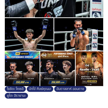
ตั้งแต่ต้นยกที่ 2 แต่กำปั้นของ “บักโจ้” นั้นทรงพลังกว่าจึงส่ง
คู่ชกลงไปนอนในนาทีที่ 1:02 ส่งให้ได้รับชัยชนะพร้อมคว้า
โบนัสกลับบ้านตั้งแต่ไฟต์เปิดตัว
ทั้งนี้ "โบนัส" เป็นเงินพิเศษที่ "บอสชาตรี" กำหนดขึ้นมาเพิ่ม
เติมนอกเหนือสัญญาที่ผู้จัดการและนักกีฬาตกลงกันก่อนชก
จึงไม่มีข้อผูกมัดใด ๆ ในการพิจารณา และการชนะน็อกหรือ
ปิดเกมคู่แข่งได้ ไม่ได้การันตีว่าจะได้รับโบนัสเสมอไป
สัปดาห์หน้าเตรียมมันกันต่อกับรายการ The Inner Circle
วันศุกร์ที่ 5 มิ.ย. นี้ โดยคู่เอก “ก้องชัย ไฉนดอนเมือง” แข้ง
ซ้ายอันตราย วัย 23 ปี จากบุรีรัมย์ จะวัดแกร่งกับ “วาเลรี ส
ตรุนการี” วัย 24 ปี จากมอลโดวา ภายใต้กติกามวยไทย รุ่น
สตรอว์เวต (115-125 ป.)
ขณะที่ศึก
ONE ลุมพินี
157 คู่เอกของรายการ “ยอดเหล็ก
โยชิดะ โคเซอิ
บักโจ้ ศิษย์คุณมะ
อับดาลลาห์ ออนดาช
เพชร อ.อัจฉริยะ” จอมบู๊อาวุธหนัก วัย 31 ปี จากร้อยเอ็ด ขอ
ยูโตะ ฮิรายามะ
ไล่ล่าชัยชนะไฟต์ที่ 3 ติดต่อกัน ปะทะเดือดกับ “ซอว์ มิน
มิน” มวยจอมแกร่ง วัย 26 ปี จากเมียนมา ที่ลดพิกัดลงมาท