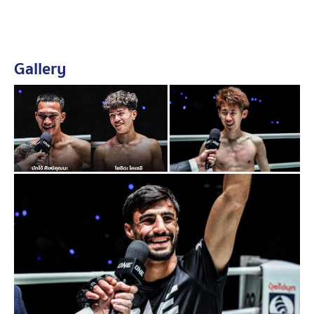
Gallery
รายแรกที่ได้รับโบนัสในการแข่งขันศึก
ONE ลุมพินี 156
คือ
“
โยชิดะ โคเซอิ
” วัย 20 ปี จากญี่ปุ่น ที่สานชัยต่อเนื่องได้ 4
ไฟต์ และเป็นการเอาชนะน็อกคู่ชกได้เป็นครั้งแรกใน
รายการ โดยช่วงชิงความเร็วในจังหวะแลกอาวุธ ประเคน
หมัดขวาเข้าเต็มคางนักชกหน้าใหม่ “ฮวาง เกอ ได” วัย 20
ปี จากเวียดนาม จนล้มทั้งยืนในยกที่ 3 ส่งให้เจ้าตัวรับโบนัส
เข้ากระเป๋ากลับบ้านครั้งแรก
รายที่สอง “
บักโจ้ ศิษย์คุณมะ
” วัย 21 ปี น้องใหม่ของ
รายการทำหน้าที่มวยแทน “พยัคฆ์ ศักดิ์สตูล” ที่ขอถอนตัว
เนื่องจากป่วย เจ้าตัวขึ้นเวทีสู้กับนักชกรุ่นพี่ “ตาลเดี่ยว
ป.ประวิทย์” อายุ 29 ปี ได้อย่างสูสี โดยยืนแลกหมัดกันสนุก