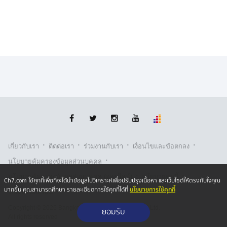
วงฟอร์มเก่งในกติกามวยไทย รุ่นฟลายเวต (125-135 ป.)
รายการ The Inner Circle และ ศึก
ONE ลุมพินี 157
วัน
ศุกร์ที่ 5 มิ.ย. จองบัตรเข้าชมในสนามผ่านทาง THAI
TICKET MAJOR
สำหรับรายการ The Inner Circle ผู้ชมทางบ้าน สามารถรับ
ชมการถ่ายทอดสดในช่วงเวลา 18.30 – 20.30 น. ทาง
LIVE.ONEFC.com สงวนสิทธิ์เฉพาะสมาชิกเท่านั้น ดูราย
ละเอียดการสมัครสมาชิกได้ที่ลิงก์นี้ วิธีการสมัครสมาชิก
The Inner Circle
ส่วนศึก
ONE ลุมพินี 157
ผู้ชมทางบ้าน สามารถรับชมการ
·
·
·
·
เกี่ยวกับเรา
ติตต่อเรา
ร่วมงานกับเรา
เงื่อนไขและข้อตกลง
ถ่ายทอดสด ตั้งแต่เวลา 20.30 น. ผ่านช่องทางต่าง ๆ ดังนี้
·
นโยบายคุ้มครองข้อมูลส่วนบุคคล
·
·
-เฟซบุ๊ก ONE Championship Thailand
นโยบายคุ้มครองข้อมูลส่วนบุคคล (ออนไลน์)
นโยบายคุกกี้
Ch7.com ใช้คุกกี้เพื่อที่จะได้นำข้อมูลไปวิเคราะห์เพื่อปรับปรุงเนื้อหา และเว็บไซต์ให้ตรงกับใจคุณ
-ยูทูบ ONE Championship
นโยบายการใช้คุกกี้
มากขึ้น คุณสามารถศึกษา รายละเอียดการใช้คุกกี้ได้ที่
รับเรื่องร้องเรียน
-เว็บไซต์ Watch.ONEFC.com (เฉพาะบางประเทศ)
Copyright © 2026 Bangkok Broadcasting & T.V. Co.,Ltd.
ยอมรับ
-ช่อง 7HD กด 35
All rights reserved