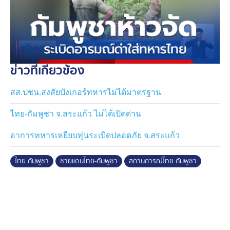
ส่วนคลิปนี้ เจ้าหน้าที่กองกำลังชายแดนของไทย ในชุด
ปฏิบัติการสีดำ กำลังเร่งรื้อถอนลวดหนามหีบเพลง ออกจาก
บริเวณพื้นที่ทับซ้อนที่มีหญ้าขึ้นสูง ท่ามกลางทหารกัมพูชา
ที่มาคอยเฝ้าสังเกตการณ์ ยืนประจันหน้าในระยะไม่ถึง 2
เมตร
ข่าวที่เกี่ยวข้อง
บรรยากาศภายในคลิป เต็มไปด้วยความตึงเครียด มีเสียงโต้
สส.ปชน.สงสัยบังเกอร์ทหารไม่ได้มาตรฐาน
เถียง และเสียงหัวเราะเยาะจากฝั่งกัมพูชาเป็นระยะ ในขณะ
ที่ทหารไทยพยายามรักษาความสงบนิ่ง และมุ่งเน้นไปที่การ
ไทย-กัมพูชา จ.สระแก้ว ไม่ได้เปิดด่าน
จัดระเบียบพื้นที่ตามคำสั่ง นอกจากนี้ยังพบว่ามีการนำ
โทรศัพท์มือถือ ขึ้นมาถ่ายภาพจ่อหน้าเจ้าหน้าที่ไทยใน
อาการทหารเหยียบทุ่นระเบิดปลอดภัย จ.สระแก้ว
ลักษณะยั่วยุ
ไทย กัมพูชา
ชายแดนไทย-กัมพูชา
สถานการณ์ไทย กัมพูชา
คลิปนี้ระบุว่า "วัน ๆ ทหารกัมพูชาไม่ทำอะไร นอกจาก
ก่อกวน ถ่ายคอนเทนต์" ในคลิปเผยให้เห็นบังเกอร์ที่สร้างขึ้น
มาจากกระสอบทรายสีดำ ซ้อนกันเป็นชั้น ๆ อย่างหนาแน่น
ด้านบนมีโครงหลังคาที่คลุมด้วยสแลนสีดำ เพื่อใช้ในการ
พรางตา และกำบังแดดฝน ตั้งอยู่บนพื้นที่ลักษณะที่เป็นลาน