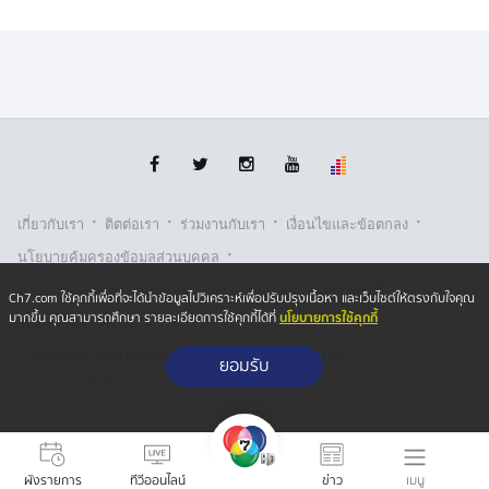
หินและเนินเขา โดยรอบและมีการวางรั้วลวดหนามหีบเพลง
ป้องกันการสัญจรผ่าน หรือสกัดกั้นไม่ให้มีการรุกล้ำแนว
เขตแดน
และจากที่กัมพูชาออกมาระบุว่าเมื่อเช้าวานนี้ มีทหารไทย
จัดกำลังประมาณ 50 นาย เข้าดำเนินการวางแนวลวด
หนามความยาวราว 150 เมตร บริเวณทิศตะวันตกเฉียงใต้
ของพื้นที่เนิน 745 ใกล้ช่องบก จังหวัดอุบลราชธานี และ
กัมพูชาเข้ามาแสดงท่าทีห้ามปราม ฝ่ายไทยได้ชี้แจงว่า การ
·
·
·
·
เกี่ยวกับเรา
ติตต่อเรา
ร่วมงานกับเรา
เงื่อนไขและข้อตกลง
ปฏิบัติการดังกล่าวเป็นการป้องกันตนเอง และเสริมความ
·
นโยบายคุ้มครองข้อมูลส่วนบุคคล
มั่นคงในพื้นที่ควบคุมของฝ่ายไทย ในการรักษาความ
·
·
ปลอดภัยในเขตที่รับผิดชอบ เพื่อป้องกันความเสี่ยงและรักษา
นโยบายคุ้มครองข้อมูลส่วนบุคคล (ออนไลน์)
นโยบายคุกกี้
Ch7.com ใช้คุกกี้เพื่อที่จะได้นำข้อมูลไปวิเคราะห์เพื่อปรับปรุงเนื้อหา และเว็บไซต์ให้ตรงกับใจคุณ
ความสงบเรียบร้อยตามแนวชายแดนของไทย
นโยบายการใช้คุกกี้
มากขึ้น คุณสามารถศึกษา รายละเอียดการใช้คุกกี้ได้ที่
รับเรื่องร้องเรียน
Copyright © 2026 Bangkok Broadcasting & T.V. Co.,Ltd.
ยอมรับ
All rights reserved
เมนู
ผังรายการ
ทีวีออนไลน์
ข่าว