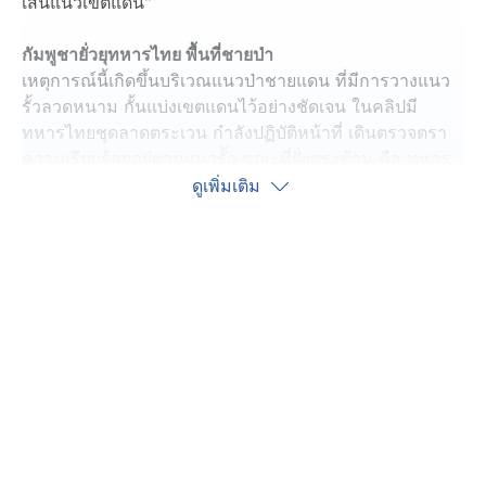
เส้นแนวเขตแดน"
กัมพูชายั่วยุทหารไทย พื้นที่ชายป่า
เหตุการณ์นี้เกิดขึ้นบริเวณแนวป่าชายแดน ที่มีการวางแนว
รั้วลวดหนาม กั้นแบ่งเขตแดนไว้อย่างชัดเจน ในคลิปมี
ทหารไทยชุดลาดตระเวน กำลังปฏิบัติหน้าที่ เดินตรวจตรา
ความเรียบร้อยอยู่ตามแนวรั้ว ขณะที่ฝั่งตรงข้าม คือ ทหาร
กัมพูชา ที่ยืนรวมตัวกันอยู่
ดูเพิ่มเติม
จู่ ๆ ทหารกัมพูชานายหนึ่งได้เกิดอารมณ์ฉุนเฉียว ระเบิด
อารมณ์ใส่ทหารไทย ตะโกนท้าทายเป็นภาษากัมพูชา
ประมาณว่า "นึกว่ากูจะกลัวมึงเหรอไง" แม้ว่าจะมีคนคอย
ห้ามปรามให้ใจเย็นลง แต่ชายคนดังกล่าวกลับยิ่งทวีความ
โกรธ พร้อมตะโกนไล่ให้ทหารไทย ให้เงียบไป หากพูดไม่รู้
เรื่อง และเรียกร้องจะคุยกับระดับหัวหน้าชุดที่นำกำลังเข้ามา
และมีการกล่าวหาว่าฝั่งไทยลักลอบเข้ามาในพื้นที่ดังกล่าว
ซึ่งตลอดช่วงเวลาที่เกิดการยั่วยุ และตะโกนด่าทอ ทหารไทย
ฝั่งไทยได้แสดงความอดทนอดกลั้นอย่างสูง โดยไม่มีการ