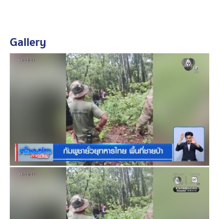
ตะโกนตอบโต้ด้วยถ้อยคำรุนแรง หรือแสดงท่าทีคุกคามด้วย
อาวุธแต่อย่างใด
Gallery
ต่อเนื่องที่คลิปนี้ ทหารพราน หรือกองกำลังสุรนารีของไทย
ในชุดเครื่องแบบสีดำ ยืนเผชิญหน้ากับกลุ่มทหารกัมพูชาใน
ชุดลายพรางทหาร
ซึ่งชนวนเหตุของการโต้เถียงครั้งนี้ เกิดจากความเห็นที่ต่าง
กันในเรื่อง พิกัดและเส้นแนวเขตแดน โดยทหารฝั่งกัมพูชา
ได้พยายามโต้แย้งเป็นภาษากัมพูชา ยืนยันว่าจุดดังกล่าวเป็น
พื้นที่ในอธิปไตยของกัมพูชา และพวกตนกำลังปฏิบัติหน้าที่
ตามปกติ
ขณะที่ เจ้าหน้าที่ฝั่งไทย ระบุว่า พื้นที่ดังกล่าวยังเป็นพื้นที่ที่มี
ความคาบเกี่ยว หรือเป็นเขตแดนของฝั่งไทย ทำให้ต้องเข้า
มาตรวจสอบเพื่อรักษาสิทธิ์ และป้องกันการรุกล้ำ พร้อมกับ
ใช้โทรศัพท์มือถือถ่ายภาพ และวิดีโอเพื่อบันทึกหลักฐาน
ทหารไทย รักษาอธิปไตยพื้นที่ตัวเอง ช่องบก จ.อุบลราชธานี