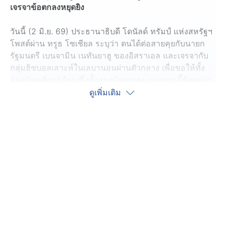
เจรจาข้อตกลงหยุดยิง
วันนี้ (2 มิ.ย. 69) ประธานาธิบดี โดนัลด์ ทรัมป์ แห่งสหรัฐฯ
โพสต์ผ่าน ทรูธ โซเชียล ระบุว่า ตนได้ต่อสายคุยกับนายก
รัฐมนตรี เบนจามิน เนทันยาฮู ของอิสราเอล และเจรจากับ
กลุ่มฮิซบอลเลาะห์ในเลบานอนผ่านตัวกลาง เพื่อขอให้ทั้ง
สองฝ่ายยุติการสู้รบ ซึ่งทั้งสองฝ่ายตกลง นอกจากนี้ยังเผยว่า
ความคืบหน้าข้อตกลงหยุดยิงกับอิหร่านนั้นคาดว่า ภายใน
ดูเพิ่มเติม
สัปดาห์หน้าน่าจะมีการลงนามบันทึกความเข้าใจขยายเวลา
หยุดยิงและเปิดช่องแคบฮอร์มุซ
ด้าน “เอสมาอิล บาเกอี” โฆษกกระทรวงการต่างประเทศ
แถลงว่า การโจมตีเลบานอนอย่างต่อเนื่องของอิสราเอล
แยกไม่ออกจากการกระทำของสหรัฐฯ อิหร่านจึงอาจถอน
ตัวจากการเจรจาหยุดยิง หากอิสราเอลยังละเมิดข้อตกลงดัง
กล่าว
อย่างไรก็ตาม นายกรัฐมนตรี เบนจามิน เนทันยาฮู ของ
อิสราเอล ยืนยันว่า หากกลุ่มฮิซบอลเลาะห์ไม่หยุดโจมตี