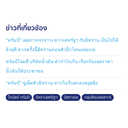
อิสราเอล ทางอิสราเอลก็จะโจมตีเป้าหมายของกลุ่มฮิซบอล
เลาะห์ในกรุงเบรุต เมืองหลวงของประเทศเลบานอน ต่อไป
ข่าวที่เกี่ยวข้อง
ขณะที่ “อิตามาร์ เบน-กวีร์” รัฐมนตรีว่าการกระทรวงความ
มั่นคงแห่งอิสราเอล โพสต์ ยุยงให้ “เบนจามิน เนทันยาฮู”
ปฏิเสธคำขอของ “โดนัลด์ ทรัมป์” แล้วเดินหน้าโจมตี
“ทรัมป์” เผยการเจรจาระหว่างสหรัฐฯ กับอิหร่าน เป็นไปได้
เลบานอนต่อไป
ด้วยดี หากครั้งนี้อิหร่านถอนตัวอีกโดนถล่มแน่
ทรัมป์โจมตี บริษัทน้ำมัน ทำกำไรเกิน เรียกร้องลดราคา
น้ำมันให้ประชาชน
“ทรัมป์” ขู่เด็ดหัวอิหร่าน หากไม่รีบตกลงหยุดยิง
โดนัลด์ ทรัมป์
อิหร่านสหรัฐฯ
อิสราเอล
กลุ่มฮิซบอลเลาะห์